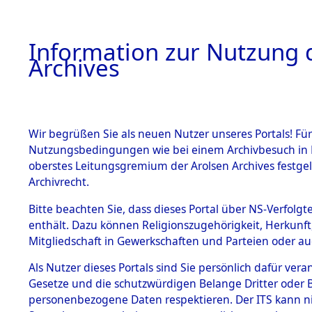
Information zur Nutzung d
Archives
HOME
BESTANDSBESCHREIBUNG
ARCHIVAL
Wir begrüßen Sie als neuen Nutzer unseres Portals! Für
Nutzungsbedingungen wie bei einem Archivbesuch in B
oberstes Leitungsgremium der Arolsen Archives festg
Archivrecht.
BESTÄNDE
Bitte beachten Sie, dass dieses Portal über NS-Verfolgte
Attempted 
enthält. Dazu können Religionszugehörigkeit, Herkunf
Mitgliedschaft in Gewerkschaften und Parteien oder auc
Dead - Cem
1.
Inhaftierungsdoku
mente
Als Nutzer dieses Portals sind Sie persönlich dafür vera
Identifizi
Gesetze und die schutzwürdigen Belange Dritter oder B
5. Verschiedenes
personenbezogene Daten respektieren. Der ITS kann nic
5.3