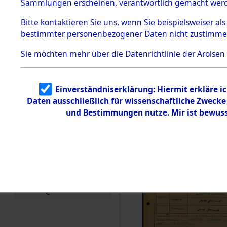
Häftlings
Sammlungen erscheinen, verantwortlich gemacht wer
Todesmärsche
Ergebnisbo
5.3.1 Alliierte
Bitte
kontaktieren
Sie uns, wenn Sie beispielsweiser al
Erhebungen
bestimmter personenbezogener Daten nicht zustimme
zu
Branch - fü
Todesmärsch
en
Sie möchten mehr über die Datenrichtlinie der Arolsen
Friedhöfen
5.3.2
Versuchte
Identifizierun
Todesmärs
Einverständniserklärung: Hiermit erkläre i
g
Daten ausschließlich für wissenschaftliche Zweck
5.3.3
0331 (846
Todesmärsch
und Bestimmungen nutze. Mir ist bewuss
e /
Identifikation
unbekannter
Toter
5.3.5
Grabermittlu
ng /
Friedhofsplän
e