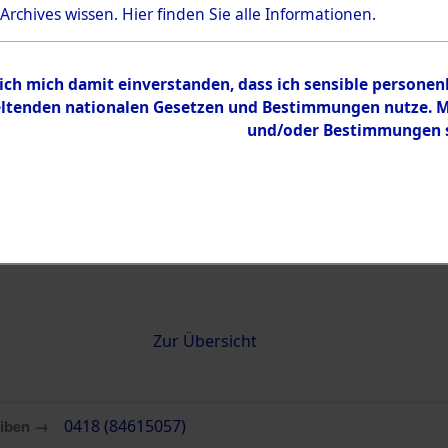
 Archives wissen.
Hier
finden Sie alle Informationen.
0418 (84615057)
 ich mich damit einverstanden, dass ich sensible persone
tenden nationalen Gesetzen und Bestimmungen nutze. Mir
und/oder Bestimmungen st
Übergeordnetes
Attempted 
Dokument
Ergebnisse
Auswertung
identifizie
Todesmärs
Inhalt
Zur Übersicht
eiben →
0418 (84615057)