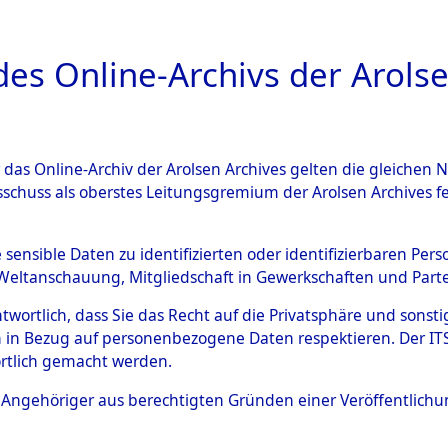
a
A
es Online-Archivs der Arolse
DIGITAL COLLEC
r das Online-Archiv der Arolsen Archives gelten die gleiche
ESCHREIBUNG
ARCHIVALE
ÜBERSICHT
BILD
sschuss als oberstes Leitungsgremium der Arolsen Archives 
Identification of Unknown D
e sensible Daten zu identifizierten oder identifizierbaren Pe
Weltanschauung, Mitgliedschaft in Gewerkschaften und Partei
 der Identifizierung anhand
antwortlich, dass Sie das Recht auf die Privatsphäre und sons
s- und Ergebnisbogen des IT
 in Bezug auf personenbezogene Daten respektieren. Der ITS k
rtlich gemacht werden.
erte Tote nach Friedhöfen auf
ls Angehöriger aus berechtigten Gründen einer Veröffentlic
che.
→
0029 (84614639)
→
0