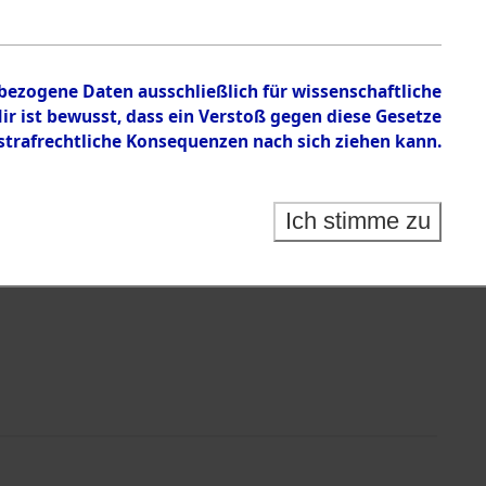
nbezogene Daten ausschließlich für wissenschaftliche
 ist bewusst, dass ein Verstoß gegen diese Gesetze
rafrechtliche Konsequenzen nach sich ziehen kann.
Identification of Unknown Dead - Cemeteries:
 der Identifizierung anhand von Häftlingsnummern:
s- und Ergebnisbogen des ITS - Records Branch - für
Ich stimme zu
rte Tote nach Friedhöfen auf den Stationen der
che.