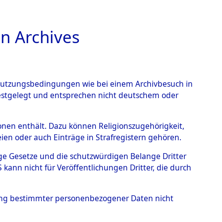
n Archives
TIONS ONLINE
n Nutzungsbedingungen wie bei einem Archivbesuch in
festgelegt und entsprechen nicht deutschem oder
ead - Cemeteries:
rsonen enthält. Dazu können Religionszugehörigkeit,
en oder auch Einträge in Strafregistern gehören.
 von Häftlingsnummern:
tige Gesetze und die schutzwürdigen Belange Dritter
S - Records Branch - für
ann nicht für Veröffentlichungen Dritter, die durch
 den Stationen der
hung bestimmter personenbezogener Daten nicht
418 (84615057)