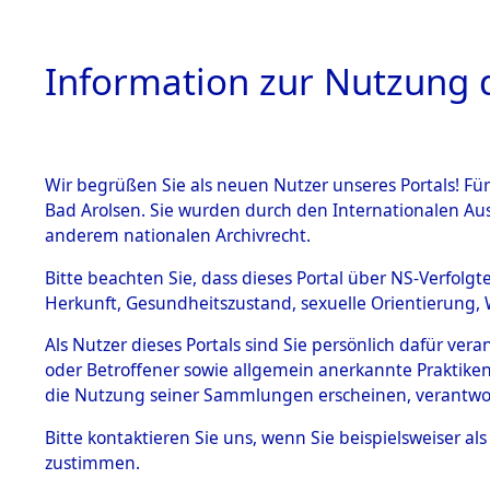
Information zur Nutzung d
Wir begrüßen Sie als neuen Nutzer unseres Portals! Fü
HOME
BESTANDSB
Bad Arolsen. Sie wurden durch den Internationalen Au
anderem nationalen Archivrecht.
BESTÄNDE
Attempted 
Bitte beachten Sie, dass dieses Portal über NS-Verfolgt
Herkunft, Gesundheitszustand, sexuelle Orientierung, 
Ergebnisse
1.
Inhaftierungsdoku
Als Nutzer dieses Portals sind Sie persönlich dafür ver
mente
Auswertung
oder Betroffener sowie allgemein anerkannte Praktiken
5. Verschiedenes
die Nutzung seiner Sammlungen erscheinen, verantwo
identifizi
5.3
Bitte
kontaktieren
Sie uns, wenn Sie beispielsweiser a
Todesmärsche
zustimmen.
5.3.1 Alliierte
Todesmärs
Erhebungen