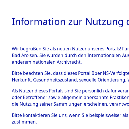
Information zur Nutzung d
Wir begrüßen Sie als neuen Nutzer unseres Portals! Fü
HOME
BESTANDSB
Bad Arolsen. Sie wurden durch den Internationalen Au
anderem nationalen Archivrecht.
BESTÄNDE
Attempted 
Bitte beachten Sie, dass dieses Portal über NS-Verfolgt
Herkunft, Gesundheitszustand, sexuelle Orientierung, 
Ergebnisse
1.
Inhaftierungsdoku
Als Nutzer dieses Portals sind Sie persönlich dafür ver
mente
Auswertung
oder Betroffener sowie allgemein anerkannte Praktiken
5. Verschiedenes
die Nutzung seiner Sammlungen erscheinen, verantwo
identifizi
5.3
Bitte
kontaktieren
Sie uns, wenn Sie beispielsweiser a
Todesmärsche
zustimmen.
5.3.1 Alliierte
Todesmärs
Erhebungen