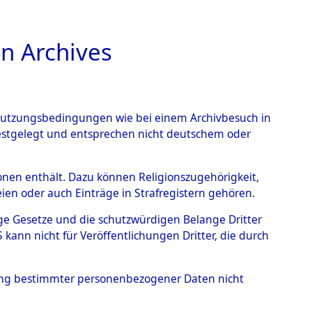
n Archives
TIONS ONLINE
n Nutzungsbedingungen wie bei einem Archivbesuch in
festgelegt und entsprechen nicht deutschem oder
ead - Cemeteries:
rsonen enthält. Dazu können Religionszugehörigkeit,
en oder auch Einträge in Strafregistern gehören.
 von Häftlingsnummern:
tige Gesetze und die schutzwürdigen Belange Dritter
S - Records Branch - für
ann nicht für Veröffentlichungen Dritter, die durch
 den Stationen der
hung bestimmter personenbezogener Daten nicht
034 (84615135)