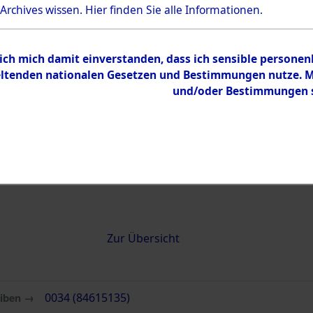
 Archives wissen.
Hier
finden Sie alle Informationen.
0034 (84615135)
 ich mich damit einverstanden, dass ich sensible persone
tenden nationalen Gesetzen und Bestimmungen nutze. Mir
und/oder Bestimmungen st
Übergeordnetes
Attempted 
Dokument
Ergebnisse
Auswertung
identifizie
Todesmärs
Inhalt
Zur Übersicht
eiben →
0034 (84615135)