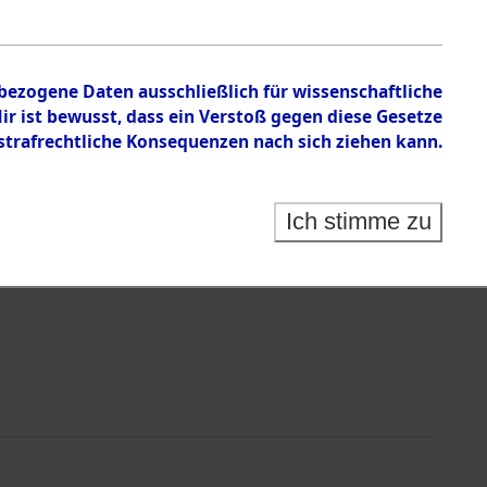
nbezogene Daten ausschließlich für wissenschaftliche
 ist bewusst, dass ein Verstoß gegen diese Gesetze
rafrechtliche Konsequenzen nach sich ziehen kann.
Identification of Unknown Dead - Cemeteries:
 der Identifizierung anhand von Häftlingsnummern:
s- und Ergebnisbogen des ITS - Records Branch - für
Ich stimme zu
rte Tote nach Friedhöfen auf den Stationen der
che.