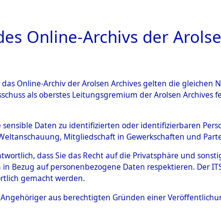
a
A
es Online-Archivs der Arolse
DIGITAL COLLEC
r das Online-Archiv der Arolsen Archives gelten die gleiche
ESCHREIBUNG
ARCHIVALE
ÜBERSICHT
BILD
sschuss als oberstes Leitungsgremium der Arolsen Archives 
Identification of Unknown D
e sensible Daten zu identifizierten oder identifizierbaren Pe
Weltanschauung, Mitgliedschaft in Gewerkschaften und Partei
 der Identifizierung anhand
antwortlich, dass Sie das Recht auf die Privatsphäre und sons
s- und Ergebnisbogen des IT
 in Bezug auf personenbezogene Daten respektieren. Der ITS k
rtlich gemacht werden.
erte Tote nach Friedhöfen auf
ls Angehöriger aus berechtigten Gründen einer Veröffentlic
che.
→
0033 (84615101)
→
0