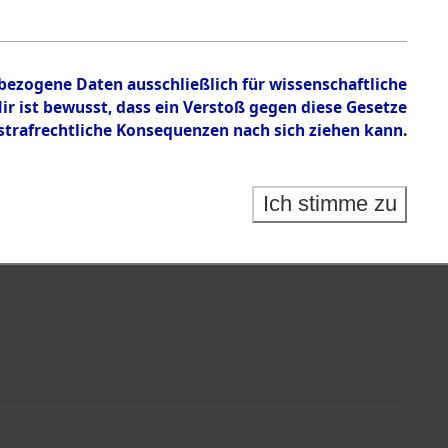
nbezogene Daten ausschließlich für wissenschaftliche
 ist bewusst, dass ein Verstoß gegen diese Gesetze
rafrechtliche Konsequenzen nach sich ziehen kann.
Identification of Unknown Dead - Cemeteries:
 der Identifizierung anhand von Häftlingsnummern:
s- und Ergebnisbogen des ITS - Records Branch - für
Ich stimme zu
rte Tote nach Friedhöfen auf den Stationen der
che.