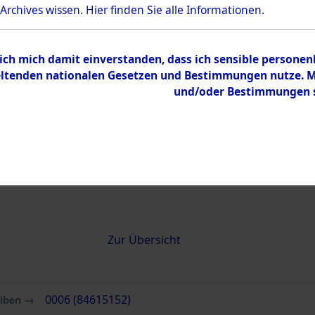
 Archives wissen.
Hier
finden Sie alle Informationen.
0006 (84615152)
 ich mich damit einverstanden, dass ich sensible persone
tenden nationalen Gesetzen und Bestimmungen nutze. Mir
und/oder Bestimmungen st
Übergeordnetes
Attempted 
Dokument
Ergebnisse
Auswertung
identifizie
Todesmärs
Inhalt
Zur Übersicht
eiben →
0006 (84615152)