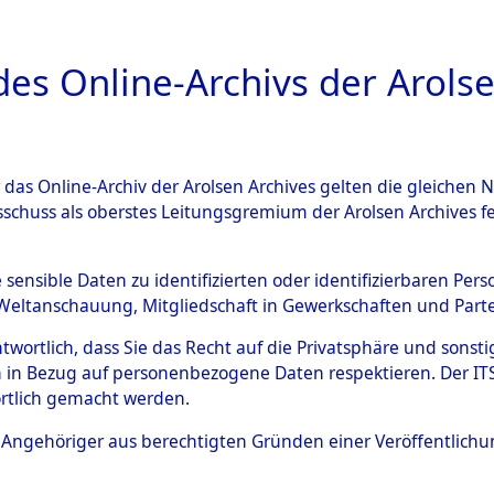
a
A
es Online-Archivs der Arolse
DIGITAL COLLEC
r das Online-Archiv der Arolsen Archives gelten die gleiche
ESCHREIBUNG
ARCHIVALE
ÜBERSICHT
BILD
sschuss als oberstes Leitungsgremium der Arolsen Archives 
Identification of Unknown D
e sensible Daten zu identifizierten oder identifizierbaren Pe
Weltanschauung, Mitgliedschaft in Gewerkschaften und Partei
 der Identifizierung anhand
antwortlich, dass Sie das Recht auf die Privatsphäre und sons
s- und Ergebnisbogen des IT
 in Bezug auf personenbezogene Daten respektieren. Der ITS k
rtlich gemacht werden.
erte Tote nach Friedhöfen auf
ls Angehöriger aus berechtigten Gründen einer Veröffentlic
che.
→
0035 (84615146)
→
0