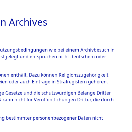
n Archives
TIONS ONLINE
n Nutzungsbedingungen wie bei einem Archivbesuch in
festgelegt und entsprechen nicht deutschem oder
ead - Cemeteries:
rsonen enthält. Dazu können Religionszugehörigkeit,
en oder auch Einträge in Strafregistern gehören.
 von Häftlingsnummern:
tige Gesetze und die schutzwürdigen Belange Dritter
S - Records Branch - für
ann nicht für Veröffentlichungen Dritter, die durch
 den Stationen der
hung bestimmter personenbezogener Daten nicht
006 (84615152)