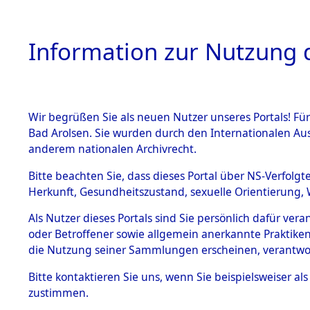
Information zur Nutzung d
Wir begrüßen Sie als neuen Nutzer unseres Portals! Fü
HOME
BESTANDSB
Bad Arolsen. Sie wurden durch den Internationalen Au
anderem nationalen Archivrecht.
BESTÄNDE
Attempted 
Bitte beachten Sie, dass dieses Portal über NS-Verfolgt
Herkunft, Gesundheitszustand, sexuelle Orientierung, 
Ergebnisse
1.
Inhaftierungsdoku
Als Nutzer dieses Portals sind Sie persönlich dafür ver
mente
Auswertung
oder Betroffener sowie allgemein anerkannte Praktiken
5. Verschiedenes
die Nutzung seiner Sammlungen erscheinen, verantwo
identifizi
5.3
Bitte
kontaktieren
Sie uns, wenn Sie beispielsweiser a
Todesmärsche
zustimmen.
5.3.1 Alliierte
Todesmärs
Erhebungen