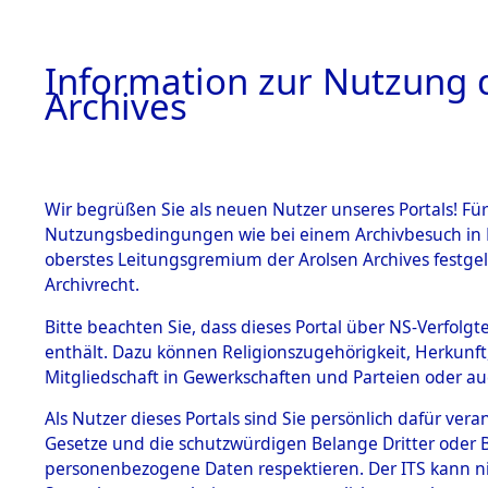
Information zur Nutzung d
Archives
HOME
BESTANDSBESCHREIBUNG
ARCHIVAL
Wir begrüßen Sie als neuen Nutzer unseres Portals! Für
Nutzungsbedingungen wie bei einem Archivbesuch in B
oberstes Leitungsgremium der Arolsen Archives festg
Archivrecht.
BESTÄNDE
Bitte beachten Sie, dass dieses Portal über NS-Verfolgte
Attempted 
enthält. Dazu können Religionszugehörigkeit, Herkunf
Mitgliedschaft in Gewerkschaften und Parteien oder auc
Dead - Cem
1.
Inhaftierungsdoku
mente
Als Nutzer dieses Portals sind Sie persönlich dafür vera
Identifizi
Gesetze und die schutzwürdigen Belange Dritter oder B
5. Verschiedenes
personenbezogene Daten respektieren. Der ITS kann nic
5.3