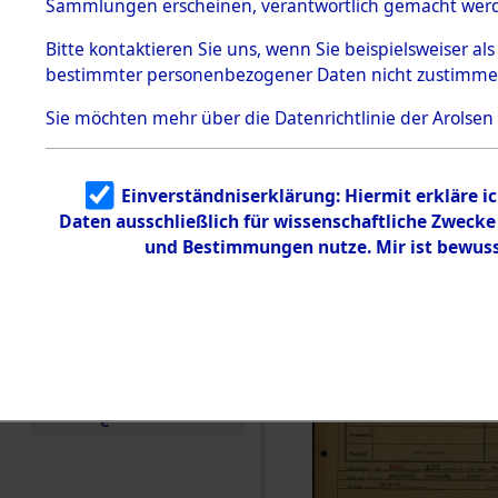
Häftlings
Sammlungen erscheinen, verantwortlich gemacht wer
Todesmärsche
Ergebnisbo
5.3.1 Alliierte
Bitte
kontaktieren
Sie uns, wenn Sie beispielsweiser al
Erhebungen
bestimmter personenbezogener Daten nicht zustimme
zu
Branch - fü
Todesmärsch
en
Sie möchten mehr über die Datenrichtlinie der Arolsen
Friedhöfen
5.3.2
Versuchte
Identifizierun
Todesmärs
Einverständniserklärung: Hiermit erkläre i
g
Daten ausschließlich für wissenschaftliche Zweck
5.3.3
0015 (846
Todesmärsch
und Bestimmungen nutze. Mir ist bewuss
e /
Identifikation
unbekannter
Toter
5.3.5
Grabermittlu
ng /
Friedhofsplän
e