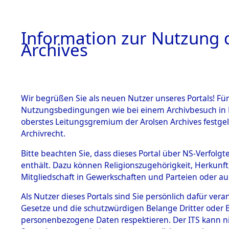
Information zur Nutzung d
Archives
HOME
BESTANDSBESCHREIBUNG
ARCHIVAL
Wir begrüßen Sie als neuen Nutzer unseres Portals! Für
Nutzungsbedingungen wie bei einem Archivbesuch in B
oberstes Leitungsgremium der Arolsen Archives festg
Archivrecht.
BESTÄNDE
Bitte beachten Sie, dass dieses Portal über NS-Verfolgte
Attempted 
enthält. Dazu können Religionszugehörigkeit, Herkunf
Mitgliedschaft in Gewerkschaften und Parteien oder auc
Dead - Cem
1.
Inhaftierungsdoku
mente
Als Nutzer dieses Portals sind Sie persönlich dafür vera
Identifizi
Gesetze und die schutzwürdigen Belange Dritter oder B
5. Verschiedenes
personenbezogene Daten respektieren. Der ITS kann nic
5.3