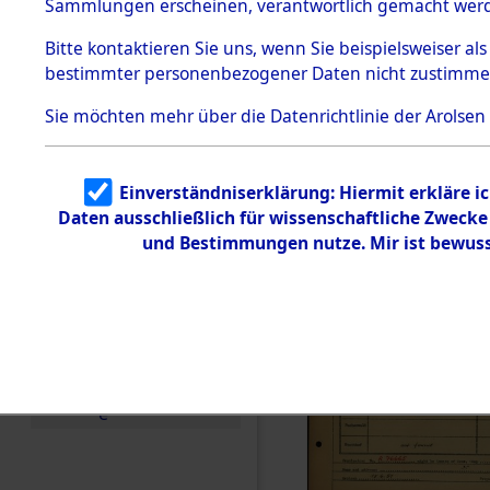
Häftlings
Sammlungen erscheinen, verantwortlich gemacht wer
Todesmärsche
Ergebnisbo
5.3.1 Alliierte
Bitte
kontaktieren
Sie uns, wenn Sie beispielsweiser al
Erhebungen
bestimmter personenbezogener Daten nicht zustimme
zu
Branch - fü
Todesmärsch
en
Sie möchten mehr über die Datenrichtlinie der Arolsen
Friedhöfen
5.3.2
Versuchte
Identifizierun
Todesmärs
Einverständniserklärung: Hiermit erkläre i
g
Daten ausschließlich für wissenschaftliche Zweck
5.3.3
0045 (846
Todesmärsch
und Bestimmungen nutze. Mir ist bewuss
e /
Identifikation
unbekannter
Toter
5.3.5
Grabermittlu
ng /
Friedhofsplän
e