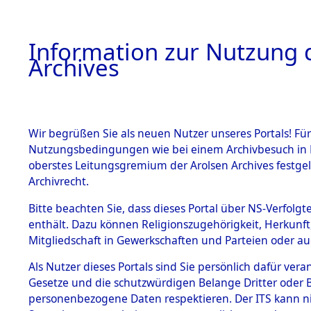
Information zur Nutzung d
Archives
HOME
BESTANDSBESCHREIBUNG
ARCHIVAL
Wir begrüßen Sie als neuen Nutzer unseres Portals! Für
Nutzungsbedingungen wie bei einem Archivbesuch in B
oberstes Leitungsgremium der Arolsen Archives festg
Archivrecht.
BESTÄNDE
Bitte beachten Sie, dass dieses Portal über NS-Verfolgte
Attempted 
enthält. Dazu können Religionszugehörigkeit, Herkunf
Mitgliedschaft in Gewerkschaften und Parteien oder auc
Dead - Cem
1.
Inhaftierungsdoku
mente
Als Nutzer dieses Portals sind Sie persönlich dafür vera
Identifizi
Gesetze und die schutzwürdigen Belange Dritter oder B
5. Verschiedenes
personenbezogene Daten respektieren. Der ITS kann nic
5.3