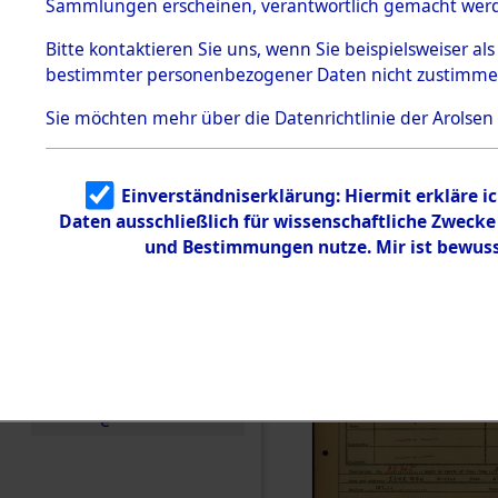
Häftlings
Sammlungen erscheinen, verantwortlich gemacht wer
Todesmärsche
Ergebnisbo
5.3.1 Alliierte
Bitte
kontaktieren
Sie uns, wenn Sie beispielsweiser al
Erhebungen
bestimmter personenbezogener Daten nicht zustimme
zu
Branch - fü
Todesmärsch
en
Sie möchten mehr über die Datenrichtlinie der Arolsen
Friedhöfen
5.3.2
Versuchte
Identifizierun
Todesmärs
Einverständniserklärung: Hiermit erkläre i
g
Daten ausschließlich für wissenschaftliche Zweck
5.3.3
0021 (846
Todesmärsch
und Bestimmungen nutze. Mir ist bewuss
e /
Identifikation
unbekannter
Toter
5.3.5
Grabermittlu
ng /
Friedhofsplän
e