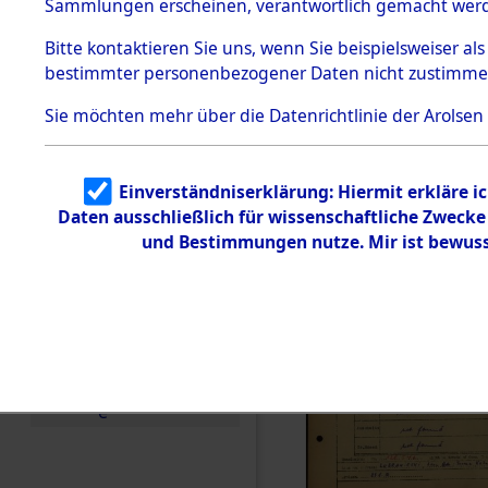
Häftlings
Sammlungen erscheinen, verantwortlich gemacht wer
Todesmärsche
Ergebnisbo
5.3.1 Alliierte
Bitte
kontaktieren
Sie uns, wenn Sie beispielsweiser al
Erhebungen
bestimmter personenbezogener Daten nicht zustimme
zu
Branch - fü
Todesmärsch
en
Sie möchten mehr über die Datenrichtlinie der Arolsen
Friedhöfen
5.3.2
Versuchte
Identifizierun
Todesmärs
Einverständniserklärung: Hiermit erkläre i
g
Daten ausschließlich für wissenschaftliche Zweck
5.3.3
0025 (846
Todesmärsch
und Bestimmungen nutze. Mir ist bewuss
e /
Identifikation
unbekannter
Toter
5.3.5
Grabermittlu
ng /
Friedhofsplän
e