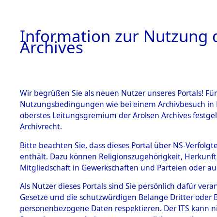
Information zur Nutzung d
Archives
HOME
BESTANDSBESCHREIBUNG
ARCHIVAL
Wir begrüßen Sie als neuen Nutzer unseres Portals! Für
Nutzungsbedingungen wie bei einem Archivbesuch in B
oberstes Leitungsgremium der Arolsen Archives festg
Archivrecht.
BESTÄNDE
Bitte beachten Sie, dass dieses Portal über NS-Verfolgte
Attempted 
enthält. Dazu können Religionszugehörigkeit, Herkunf
Mitgliedschaft in Gewerkschaften und Parteien oder auc
Dead - Cem
1.
Inhaftierungsdoku
mente
Als Nutzer dieses Portals sind Sie persönlich dafür vera
Identifizi
Gesetze und die schutzwürdigen Belange Dritter oder B
5. Verschiedenes
personenbezogene Daten respektieren. Der ITS kann nic
5.3