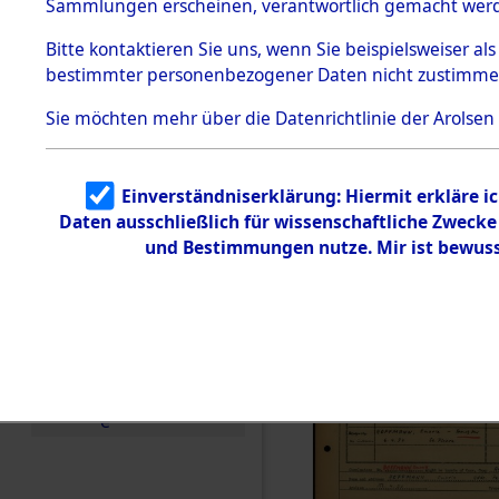
Häftlings
Sammlungen erscheinen, verantwortlich gemacht wer
Todesmärsche
Ergebnisbo
5.3.1 Alliierte
Bitte
kontaktieren
Sie uns, wenn Sie beispielsweiser al
Erhebungen
bestimmter personenbezogener Daten nicht zustimme
zu
Branch - fü
Todesmärsch
en
Sie möchten mehr über die Datenrichtlinie der Arolsen
Friedhöfen
5.3.2
Versuchte
Identifizierun
Todesmärs
Einverständniserklärung: Hiermit erkläre i
g
Daten ausschließlich für wissenschaftliche Zweck
5.3.3
0015 (846
Todesmärsch
und Bestimmungen nutze. Mir ist bewuss
e /
Identifikation
unbekannter
Toter
5.3.5
Grabermittlu
ng /
Friedhofsplän
e