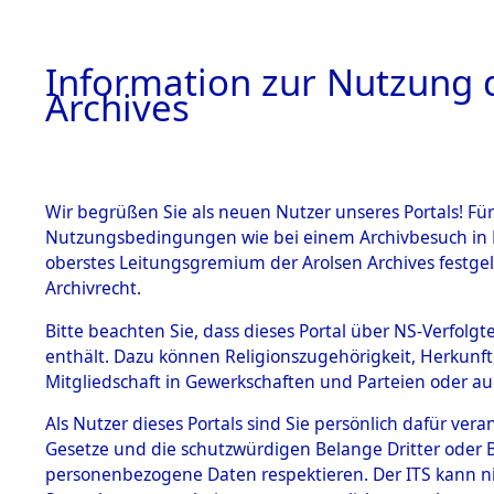
Information zur Nutzung d
Archives
HOME
BESTANDSBESCHREIBUNG
ARCHIVAL
Wir begrüßen Sie als neuen Nutzer unseres Portals! Für
Nutzungsbedingungen wie bei einem Archivbesuch in B
oberstes Leitungsgremium der Arolsen Archives festg
Archivrecht.
BESTÄNDE
Bitte beachten Sie, dass dieses Portal über NS-Verfolgte
Attempted 
enthält. Dazu können Religionszugehörigkeit, Herkunf
Mitgliedschaft in Gewerkschaften und Parteien oder auc
Dead - Cem
1.
Inhaftierungsdoku
mente
Als Nutzer dieses Portals sind Sie persönlich dafür vera
Identifizi
Gesetze und die schutzwürdigen Belange Dritter oder B
5. Verschiedenes
personenbezogene Daten respektieren. Der ITS kann nic
5.3