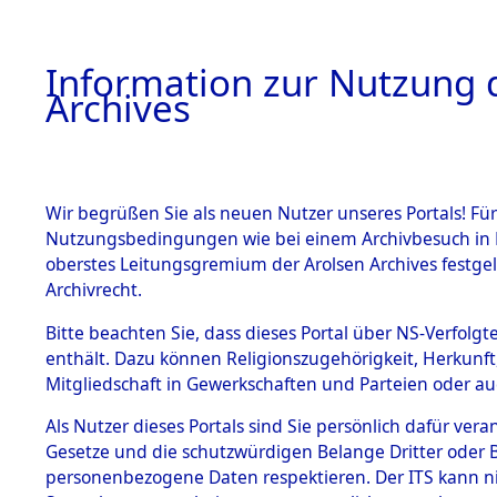
Information zur Nutzung d
Archives
HOME
BESTANDSBESCHREIBUNG
ARCHIVAL
Wir begrüßen Sie als neuen Nutzer unseres Portals! Für
Nutzungsbedingungen wie bei einem Archivbesuch in B
oberstes Leitungsgremium der Arolsen Archives festg
Archivrecht.
BESTÄNDE
Bitte beachten Sie, dass dieses Portal über NS-Verfolgte
Attempted 
enthält. Dazu können Religionszugehörigkeit, Herkunf
Mitgliedschaft in Gewerkschaften und Parteien oder auc
Dead - Cem
1.
Inhaftierungsdoku
mente
Als Nutzer dieses Portals sind Sie persönlich dafür vera
Identifizi
Gesetze und die schutzwürdigen Belange Dritter oder B
5. Verschiedenes
personenbezogene Daten respektieren. Der ITS kann nic
5.3