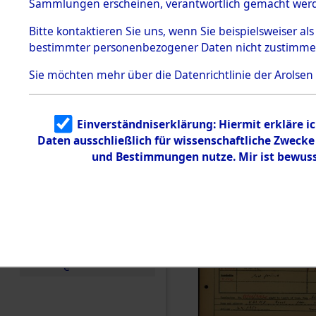
Häftlings
Sammlungen erscheinen, verantwortlich gemacht wer
Todesmärsche
Ergebnisbo
5.3.1 Alliierte
Bitte
kontaktieren
Sie uns, wenn Sie beispielsweiser al
Erhebungen
bestimmter personenbezogener Daten nicht zustimme
zu
Branch - fü
Todesmärsch
en
Sie möchten mehr über die Datenrichtlinie der Arolsen
Friedhöfen
5.3.2
Versuchte
Identifizierun
Todesmärs
Einverständniserklärung: Hiermit erkläre i
g
Daten ausschließlich für wissenschaftliche Zweck
5.3.3
0012 (846
Todesmärsch
und Bestimmungen nutze. Mir ist bewuss
e /
Identifikation
unbekannter
Toter
5.3.5
Grabermittlu
ng /
Friedhofsplän
e