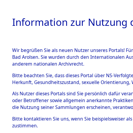
Information zur Nutzung d
Wir begrüßen Sie als neuen Nutzer unseres Portals! Fü
HOME
BESTANDSB
Bad Arolsen. Sie wurden durch den Internationalen Au
anderem nationalen Archivrecht.
BESTÄNDE
Attempted 
Bitte beachten Sie, dass dieses Portal über NS-Verfolgt
Herkunft, Gesundheitszustand, sexuelle Orientierung, 
Ergebnisse
1.
Inhaftierungsdoku
Als Nutzer dieses Portals sind Sie persönlich dafür ver
mente
Auswertung
oder Betroffener sowie allgemein anerkannte Praktiken
5. Verschiedenes
die Nutzung seiner Sammlungen erscheinen, verantwo
identifizi
5.3
Bitte
kontaktieren
Sie uns, wenn Sie beispielsweiser a
Todesmärsche
zustimmen.
5.3.1 Alliierte
Todesmärs
Erhebungen