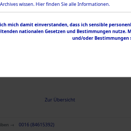
 Archives wissen.
Hier
finden Sie alle Informationen.
0016 (84615392)
 ich mich damit einverstanden, dass ich sensible persone
tenden nationalen Gesetzen und Bestimmungen nutze. Mir
und/oder Bestimmungen st
Übergeordnetes
Attempted 
Dokument
Ergebnisse
Auswertung
identifizie
Todesmärs
Inhalt
Zur Übersicht
eiben →
0016 (84615392)