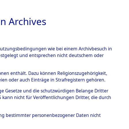
n Archives
TIONS ONLINE
n Nutzungsbedingungen wie bei einem Archivbesuch in
festgelegt und entsprechen nicht deutschem oder
ead - Cemeteries:
rsonen enthält. Dazu können Religionszugehörigkeit,
en oder auch Einträge in Strafregistern gehören.
 von Häftlingsnummern:
tige Gesetze und die schutzwürdigen Belange Dritter
S - Records Branch - für
ann nicht für Veröffentlichungen Dritter, die durch
 den Stationen der
hung bestimmter personenbezogener Daten nicht
0016 (84615392)