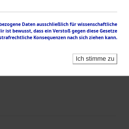
nbezogene Daten ausschließlich für wissenschaftliche
 ist bewusst, dass ein Verstoß gegen diese Gesetze
rafrechtliche Konsequenzen nach sich ziehen kann.
Identification of Unknown Dead - Cemeteries:
 der Identifizierung anhand von Häftlingsnummern:
s- und Ergebnisbogen des ITS - Records Branch - für
Ich stimme zu
rte Tote nach Friedhöfen auf den Stationen der
che.