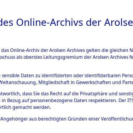
a
A
es Online-Archivs der Arolse
DIGITAL COLLEC
r das Online-Archiv der Arolsen Archives gelten die gleiche
ESCHREIBUNG
ARCHIVALE
ÜBERSICHT
BILD
sschuss als oberstes Leitungsgremium der Arolsen Archives 
Identification of Unknown D
e sensible Daten zu identifizierten oder identifizierbaren Pe
Weltanschauung, Mitgliedschaft in Gewerkschaften und Partei
 der Identifizierung anhand
antwortlich, dass Sie das Recht auf die Privatsphäre und sons
s- und Ergebnisbogen des IT
 in Bezug auf personenbezogene Daten respektieren. Der ITS k
rtlich gemacht werden.
erte Tote nach Friedhöfen auf
ls Angehöriger aus berechtigten Gründen einer Veröffentlic
che.
→
0049a (84615376)
→