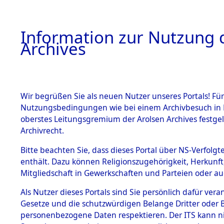
Information zur Nutzung d
Archives
HOME
BESTANDSBESCHREIBUNG
ARCHIVAL
Wir begrüßen Sie als neuen Nutzer unseres Portals! Für
Nutzungsbedingungen wie bei einem Archivbesuch in B
oberstes Leitungsgremium der Arolsen Archives festg
Archivrecht.
BESTÄNDE
Bitte beachten Sie, dass dieses Portal über NS-Verfolgte
Attempted 
enthält. Dazu können Religionszugehörigkeit, Herkunf
Mitgliedschaft in Gewerkschaften und Parteien oder auc
Dead - Cem
1.
Inhaftierungsdoku
mente
Als Nutzer dieses Portals sind Sie persönlich dafür vera
Identifizi
Gesetze und die schutzwürdigen Belange Dritter oder B
5. Verschiedenes
personenbezogene Daten respektieren. Der ITS kann nic
5.3