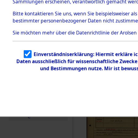
Häftlings
Sammlungen erscheinen, verantwortlich gemacht wer
Todesmärsche
Ergebnisbo
5.3.1 Alliierte
Bitte
kontaktieren
Sie uns, wenn Sie beispielsweiser al
Erhebungen
bestimmter personenbezogener Daten nicht zustimme
zu
Branch - fü
Todesmärsch
en
Sie möchten mehr über die Datenrichtlinie der Arolsen
Friedhöfen
5.3.2
Versuchte
Identifizierun
Todesmärs
Einverständniserklärung: Hiermit erkläre i
g
Daten ausschließlich für wissenschaftliche Zweck
5.3.3
0037 (846
Todesmärsch
und Bestimmungen nutze. Mir ist bewuss
e /
Identifikation
unbekannter
Toter
5.3.5
Grabermittlu
ng /
Friedhofsplän
e