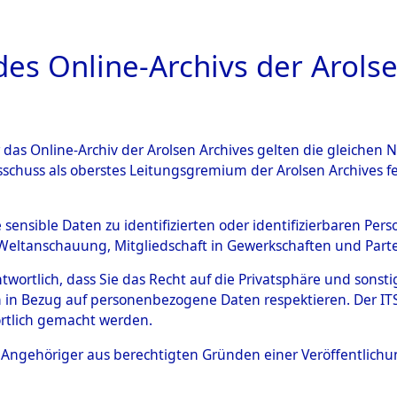
a
A
es Online-Archivs der Arolse
DIGITAL COLLEC
r das Online-Archiv der Arolsen Archives gelten die gleiche
ESCHREIBUNG
ARCHIVALE
ÜBERSICHT
BILD
sschuss als oberstes Leitungsgremium der Arolsen Archives 
Identification of Unknown D
e sensible Daten zu identifizierten oder identifizierbaren Pe
Weltanschauung, Mitgliedschaft in Gewerkschaften und Partei
 der Identifizierung anhand
antwortlich, dass Sie das Recht auf die Privatsphäre und sons
s- und Ergebnisbogen des IT
 in Bezug auf personenbezogene Daten respektieren. Der ITS k
rtlich gemacht werden.
erte Tote nach Friedhöfen auf
ls Angehöriger aus berechtigten Gründen einer Veröffentlic
che.
→
0052 (84615506)
→
0