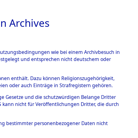
n Archives
TIONS ONLINE
n Nutzungsbedingungen wie bei einem Archivbesuch in
festgelegt und entsprechen nicht deutschem oder
ead - Cemeteries:
rsonen enthält. Dazu können Religionszugehörigkeit,
en oder auch Einträge in Strafregistern gehören.
 von Häftlingsnummern:
tige Gesetze und die schutzwürdigen Belange Dritter
S - Records Branch - für
ann nicht für Veröffentlichungen Dritter, die durch
 den Stationen der
hung bestimmter personenbezogener Daten nicht
024 (84615530)