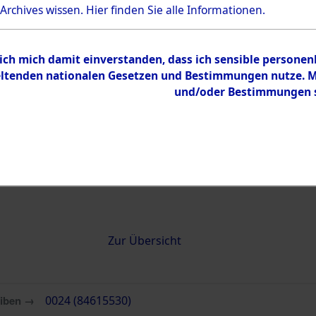
 Archives wissen.
Hier
finden Sie alle Informationen.
0024 (84615530)
 ich mich damit einverstanden, dass ich sensible persone
tenden nationalen Gesetzen und Bestimmungen nutze. Mir
und/oder Bestimmungen st
Übergeordnetes
Attempted 
Dokument
Ergebnisse
Auswertung
identifizie
Todesmärs
Inhalt
Zur Übersicht
eiben →
0024 (84615530)