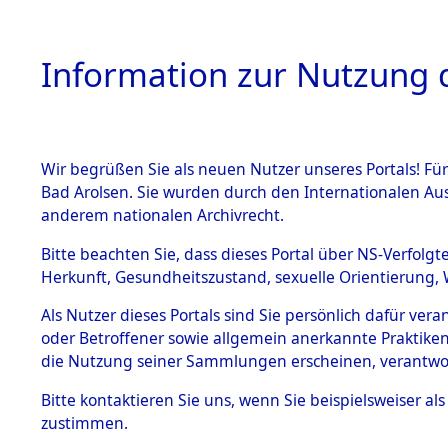
Information zur Nutzung d
Wir begrüßen Sie als neuen Nutzer unseres Portals! Fü
HOME
BESTANDSB
Bad Arolsen. Sie wurden durch den Internationalen Au
anderem nationalen Archivrecht.
BESTÄNDE
Attempted 
Bitte beachten Sie, dass dieses Portal über NS-Verfolgt
Herkunft, Gesundheitszustand, sexuelle Orientierung, 
Ergebnisse
1.
Inhaftierungsdoku
Als Nutzer dieses Portals sind Sie persönlich dafür ver
mente
Auswertung
oder Betroffener sowie allgemein anerkannte Praktiken
5. Verschiedenes
die Nutzung seiner Sammlungen erscheinen, verantwo
identifizi
5.3
Bitte
kontaktieren
Sie uns, wenn Sie beispielsweiser a
Todesmärsche
zustimmen.
5.3.1 Alliierte
Todesmärs
Erhebungen