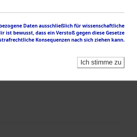
nbezogene Daten ausschließlich für wissenschaftliche
 ist bewusst, dass ein Verstoß gegen diese Gesetze
rafrechtliche Konsequenzen nach sich ziehen kann.
Identification of Unknown Dead - Cemeteries:
 der Identifizierung anhand von Häftlingsnummern:
s- und Ergebnisbogen des ITS - Records Branch - für
Ich stimme zu
rte Tote nach Friedhöfen auf den Stationen der
che.