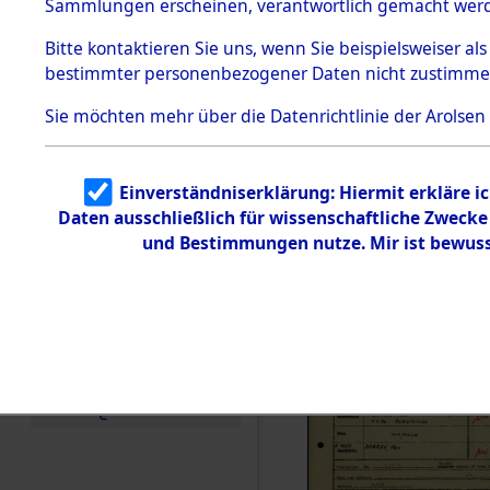
Häftlings
Sammlungen erscheinen, verantwortlich gemacht wer
Todesmärsche
Ergebnisbo
5.3.1 Alliierte
Bitte
kontaktieren
Sie uns, wenn Sie beispielsweiser al
Erhebungen
bestimmter personenbezogener Daten nicht zustimme
zu
Branch - fü
Todesmärsch
en
Sie möchten mehr über die Datenrichtlinie der Arolsen
Friedhöfen
5.3.2
Versuchte
Identifizierun
Todesmärs
Einverständniserklärung: Hiermit erkläre i
g
Daten ausschließlich für wissenschaftliche Zweck
5.3.3
0048 (846
Todesmärsch
und Bestimmungen nutze. Mir ist bewuss
e /
Identifikation
unbekannter
Toter
5.3.5
Grabermittlu
ng /
Friedhofsplän
e