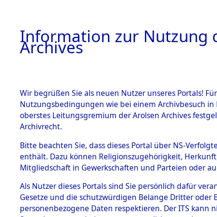
Information zur Nutzung d
Archives
HOME
BESTANDSBESCHREIBUNG
ARCHIVAL
Wir begrüßen Sie als neuen Nutzer unseres Portals! Für
Nutzungsbedingungen wie bei einem Archivbesuch in B
oberstes Leitungsgremium der Arolsen Archives festg
Archivrecht.
BESTÄNDE
Bitte beachten Sie, dass dieses Portal über NS-Verfolgte
Attempted 
enthält. Dazu können Religionszugehörigkeit, Herkunf
Mitgliedschaft in Gewerkschaften und Parteien oder auc
Dead - Cem
1.
Inhaftierungsdoku
mente
Als Nutzer dieses Portals sind Sie persönlich dafür vera
Identifizi
Gesetze und die schutzwürdigen Belange Dritter oder B
5. Verschiedenes
personenbezogene Daten respektieren. Der ITS kann nic
5.3