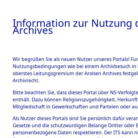
Information zur Nutzung d
Archives
HOME
BESTANDSBESCHREIBUNG
ARCHIVAL
Wir begrüßen Sie als neuen Nutzer unseres Portals! Für
Nutzungsbedingungen wie bei einem Archivbesuch in B
oberstes Leitungsgremium der Arolsen Archives festg
Archivrecht.
BESTÄNDE
Bitte beachten Sie, dass dieses Portal über NS-Verfolgte
Attempted 
enthält. Dazu können Religionszugehörigkeit, Herkunf
Mitgliedschaft in Gewerkschaften und Parteien oder auc
Dead - Cem
1.
Inhaftierungsdoku
mente
Als Nutzer dieses Portals sind Sie persönlich dafür vera
Identifizi
Gesetze und die schutzwürdigen Belange Dritter oder B
5. Verschiedenes
personenbezogene Daten respektieren. Der ITS kann nic
5.3