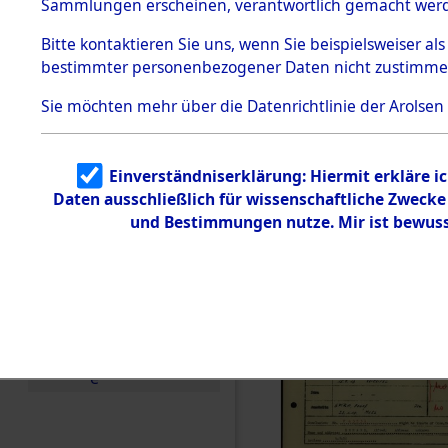
Häftlings
Sammlungen erscheinen, verantwortlich gemacht wer
Todesmärsche
Ergebnisbo
5.3.1 Alliierte
Bitte
kontaktieren
Sie uns, wenn Sie beispielsweiser al
Erhebungen
bestimmter personenbezogener Daten nicht zustimme
zu
Branch - fü
Todesmärsch
en
Sie möchten mehr über die Datenrichtlinie der Arolsen
Friedhöfen
5.3.2
Versuchte
Identifizierun
Todesmärs
Einverständniserklärung: Hiermit erkläre i
g
Daten ausschließlich für wissenschaftliche Zweck
5.3.3
0058 (846
Todesmärsch
und Bestimmungen nutze. Mir ist bewuss
e /
Identifikation
unbekannter
Toter
5.3.5
Grabermittlu
ng /
Friedhofsplän
e