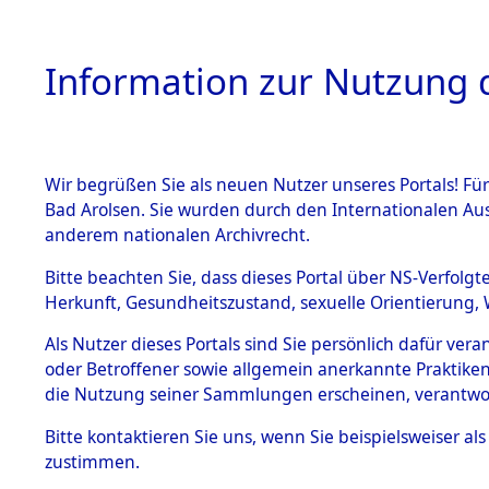
Information zur Nutzung d
Wir begrüßen Sie als neuen Nutzer unseres Portals! Fü
HOME
BESTANDSB
Bad Arolsen. Sie wurden durch den Internationalen Au
anderem nationalen Archivrecht.
BESTÄNDE
Attempted 
Bitte beachten Sie, dass dieses Portal über NS-Verfolgt
Herkunft, Gesundheitszustand, sexuelle Orientierung, 
Ergebnisse
1.
Inhaftierungsdoku
Als Nutzer dieses Portals sind Sie persönlich dafür ver
mente
Auswertung
oder Betroffener sowie allgemein anerkannte Praktiken
5. Verschiedenes
die Nutzung seiner Sammlungen erscheinen, verantwo
identifizi
5.3
Bitte
kontaktieren
Sie uns, wenn Sie beispielsweiser a
Todesmärsche
zustimmen.
5.3.1 Alliierte
Todesmärs
Erhebungen