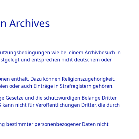
n Archives
TIONS ONLINE
n Nutzungsbedingungen wie bei einem Archivbesuch in
festgelegt und entsprechen nicht deutschem oder
ead - Cemeteries:
rsonen enthält. Dazu können Religionszugehörigkeit,
en oder auch Einträge in Strafregistern gehören.
 von Häftlingsnummern:
tige Gesetze und die schutzwürdigen Belange Dritter
S - Records Branch - für
ann nicht für Veröffentlichungen Dritter, die durch
 den Stationen der
hung bestimmter personenbezogener Daten nicht
072 (84615578)