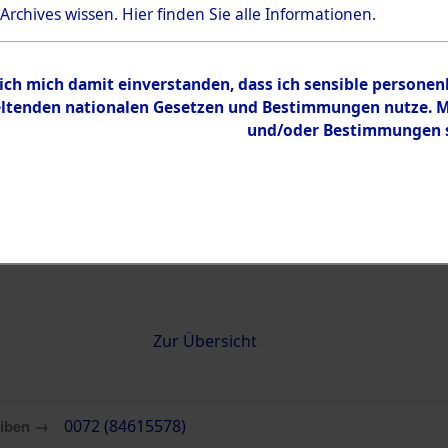
 Archives wissen.
Hier
finden Sie alle Informationen.
0072 (84615578)
 ich mich damit einverstanden, dass ich sensible persone
tenden nationalen Gesetzen und Bestimmungen nutze. Mir
und/oder Bestimmungen st
Übergeordnetes
Attempted 
Dokument
Ergebnisse
Auswertung
identifizie
Todesmärs
Inhalt
Zur Übersicht
eiben →
0072 (84615578)