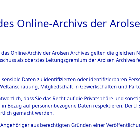
a
A
es Online-Archivs der Arolse
DIGITAL COLLEC
r das Online-Archiv der Arolsen Archives gelten die gleiche
ESCHREIBUNG
ARCHIVALE
ÜBERSICHT
BILD
sschuss als oberstes Leitungsgremium der Arolsen Archives 
Identification of Unknown D
e sensible Daten zu identifizierten oder identifizierbaren Pe
Weltanschauung, Mitgliedschaft in Gewerkschaften und Partei
 der Identifizierung anhand
antwortlich, dass Sie das Recht auf die Privatsphäre und sons
s- und Ergebnisbogen des IT
 in Bezug auf personenbezogene Daten respektieren. Der ITS k
rtlich gemacht werden.
erte Tote nach Friedhöfen auf
ls Angehöriger aus berechtigten Gründen einer Veröffentlic
che.
→
0052 (84615506)
→
0