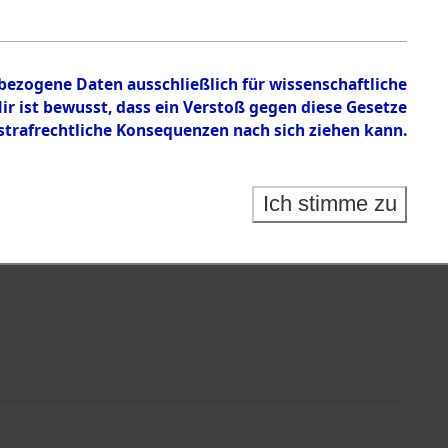
nbezogene Daten ausschließlich für wissenschaftliche
 ist bewusst, dass ein Verstoß gegen diese Gesetze
rafrechtliche Konsequenzen nach sich ziehen kann.
Identification of Unknown Dead - Cemeteries:
 der Identifizierung anhand von Häftlingsnummern:
s- und Ergebnisbogen des ITS - Records Branch - für
Ich stimme zu
rte Tote nach Friedhöfen auf den Stationen der
che.