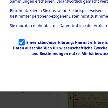
Häftlings
Sammlungen erscheinen, verantwortlich gemacht wer
Todesmärsche
Ergebnisbo
5.3.1 Alliierte
Bitte
kontaktieren
Sie uns, wenn Sie beispielsweiser al
Erhebungen
bestimmter personenbezogener Daten nicht zustimme
zu
Branch - fü
Todesmärsch
en
Sie möchten mehr über die Datenrichtlinie der Arolsen
Friedhöfen
5.3.2
Versuchte
Identifizierun
Todesmärs
Einverständniserklärung: Hiermit erkläre i
g
Daten ausschließlich für wissenschaftliche Zweck
5.3.3
0077 (846
Todesmärsch
und Bestimmungen nutze. Mir ist bewuss
e /
Identifikation
unbekannter
Toter
5.3.5
Grabermittlu
ng /
Friedhofsplän
e