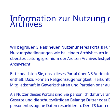
Information zur Nutzung d
Archives
HOME
BESTANDSBESCHREIBUNG
ARCHIVAL
Wir begrüßen Sie als neuen Nutzer unseres Portals! Für
Nutzungsbedingungen wie bei einem Archivbesuch in B
oberstes Leitungsgremium der Arolsen Archives festg
Archivrecht.
BESTÄNDE
Bitte beachten Sie, dass dieses Portal über NS-Verfolgte
Attempted 
enthält. Dazu können Religionszugehörigkeit, Herkunf
Mitgliedschaft in Gewerkschaften und Parteien oder auc
Dead - Cem
1.
Inhaftierungsdoku
mente
Als Nutzer dieses Portals sind Sie persönlich dafür vera
Identifizi
Gesetze und die schutzwürdigen Belange Dritter oder B
5. Verschiedenes
personenbezogene Daten respektieren. Der ITS kann nic
5.3