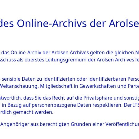
a
A
es Online-Archivs der Arolse
DIGITAL COLLEC
r das Online-Archiv der Arolsen Archives gelten die gleiche
ESCHREIBUNG
ARCHIVALE
ÜBERSICHT
BILD
sschuss als oberstes Leitungsgremium der Arolsen Archives 
Identification of Unknown D
e sensible Daten zu identifizierten oder identifizierbaren Pe
Weltanschauung, Mitgliedschaft in Gewerkschaften und Partei
 der Identifizierung anhand
antwortlich, dass Sie das Recht auf die Privatsphäre und sons
s- und Ergebnisbogen des IT
 in Bezug auf personenbezogene Daten respektieren. Der ITS k
rtlich gemacht werden.
erte Tote nach Friedhöfen auf
ls Angehöriger aus berechtigten Gründen einer Veröffentlic
che.
→
0052 (84615506)
→
0