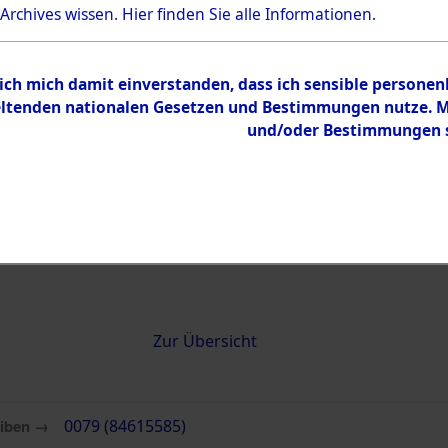
 Archives wissen.
Hier
finden Sie alle Informationen.
0079 (84615585)
 ich mich damit einverstanden, dass ich sensible persone
tenden nationalen Gesetzen und Bestimmungen nutze. Mir
und/oder Bestimmungen st
Übergeordnetes
Attempted 
Dokument
Ergebnisse
Auswertung
identifizie
Todesmärs
Inhalt
Zur Übersicht
eiben →
0079 (84615585)