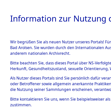
Information zur Nutzung d
Wir begrüßen Sie als neuen Nutzer unseres Portals! Fü
HOME
BESTANDSB
Bad Arolsen. Sie wurden durch den Internationalen Au
anderem nationalen Archivrecht.
BESTÄNDE
Attempted 
Bitte beachten Sie, dass dieses Portal über NS-Verfolgt
Herkunft, Gesundheitszustand, sexuelle Orientierung, 
Ergebnisse
1.
Inhaftierungsdoku
Als Nutzer dieses Portals sind Sie persönlich dafür ver
mente
Auswertung
oder Betroffener sowie allgemein anerkannte Praktiken
5. Verschiedenes
die Nutzung seiner Sammlungen erscheinen, verantwo
identifizi
5.3
Bitte
kontaktieren
Sie uns, wenn Sie beispielsweiser a
Todesmärsche
zustimmen.
5.3.1 Alliierte
Todesmärs
Erhebungen