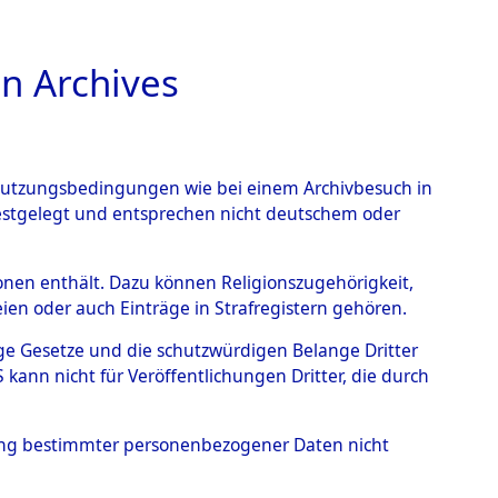
n Archives
TIONS ONLINE
n Nutzungsbedingungen wie bei einem Archivbesuch in
festgelegt und entsprechen nicht deutschem oder
ead - Cemeteries:
rsonen enthält. Dazu können Religionszugehörigkeit,
en oder auch Einträge in Strafregistern gehören.
 von Häftlingsnummern:
tige Gesetze und die schutzwürdigen Belange Dritter
S - Records Branch - für
ann nicht für Veröffentlichungen Dritter, die durch
 den Stationen der
hung bestimmter personenbezogener Daten nicht
079 (84615585)