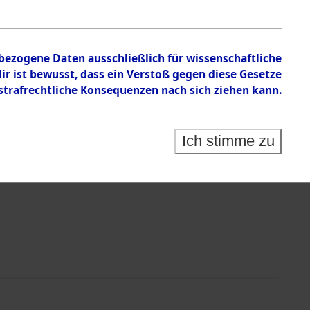
nbezogene Daten ausschließlich für wissenschaftliche
 ist bewusst, dass ein Verstoß gegen diese Gesetze
rafrechtliche Konsequenzen nach sich ziehen kann.
Identification of Unknown Dead - Cemeteries:
 der Identifizierung anhand von Häftlingsnummern:
s- und Ergebnisbogen des ITS - Records Branch - für
Ich stimme zu
rte Tote nach Friedhöfen auf den Stationen der
che.