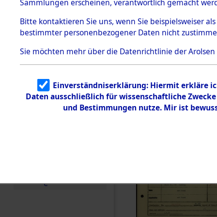
Häftlings
Sammlungen erscheinen, verantwortlich gemacht wer
Todesmärsche
Ergebnisbo
5.3.1 Alliierte
Bitte
kontaktieren
Sie uns, wenn Sie beispielsweiser al
Erhebungen
bestimmter personenbezogener Daten nicht zustimme
zu
Branch - fü
Todesmärsch
en
Sie möchten mehr über die Datenrichtlinie der Arolsen
Friedhöfen
5.3.2
Versuchte
Identifizierun
Todesmärs
Einverständniserklärung: Hiermit erkläre i
g
Daten ausschließlich für wissenschaftliche Zweck
5.3.3
0165 (846
Todesmärsch
und Bestimmungen nutze. Mir ist bewuss
e /
Identifikation
unbekannter
Toter
5.3.5
Grabermittlu
ng /
Friedhofsplän
e