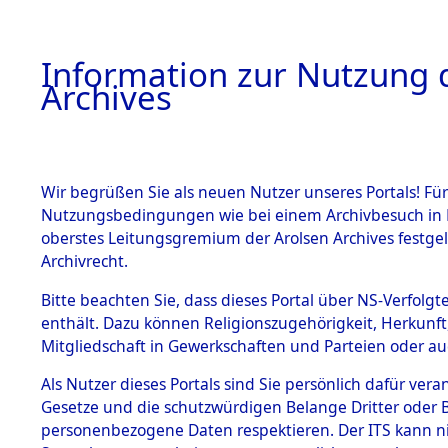
Information zur Nutzung d
Archives
HOME
BESTANDSBESCHREIBUNG
ARCHIVAL
Wir begrüßen Sie als neuen Nutzer unseres Portals! Für
Nutzungsbedingungen wie bei einem Archivbesuch in B
oberstes Leitungsgremium der Arolsen Archives festg
Archivrecht.
BESTÄNDE
Bitte beachten Sie, dass dieses Portal über NS-Verfolgte
Attempted 
enthält. Dazu können Religionszugehörigkeit, Herkunf
Mitgliedschaft in Gewerkschaften und Parteien oder auc
Dead - Cem
1.
Inhaftierungsdoku
mente
Als Nutzer dieses Portals sind Sie persönlich dafür vera
Identifizi
Gesetze und die schutzwürdigen Belange Dritter oder B
5. Verschiedenes
personenbezogene Daten respektieren. Der ITS kann nic
5.3