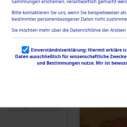
Häftlings
Sammlungen erscheinen, verantwortlich gemacht wer
Todesmärsche
Ergebnisbo
5.3.1 Alliierte
Bitte
kontaktieren
Sie uns, wenn Sie beispielsweiser al
Erhebungen
bestimmter personenbezogener Daten nicht zustimme
zu
Branch - fü
Todesmärsch
en
Sie möchten mehr über die Datenrichtlinie der Arolsen
Friedhöfen
5.3.2
Versuchte
Identifizierun
Todesmärs
Einverständniserklärung: Hiermit erkläre i
g
Daten ausschließlich für wissenschaftliche Zweck
5.3.3
0001 (846
Todesmärsch
und Bestimmungen nutze. Mir ist bewuss
e /
Identifikation
unbekannter
Toter
5.3.5
Grabermittlu
ng /
Friedhofsplän
e