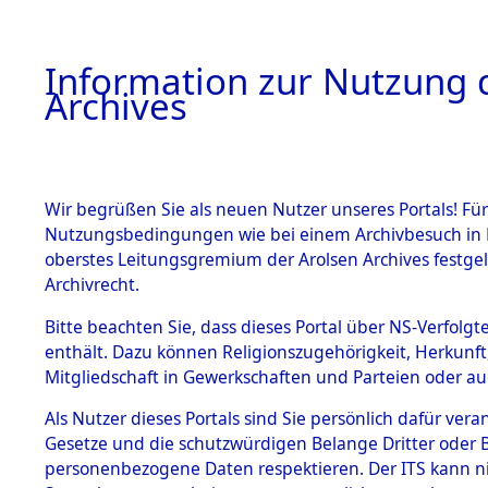
Information zur Nutzung d
Archives
HOME
BESTANDSBESCHREIBUNG
ARCHIVAL
Wir begrüßen Sie als neuen Nutzer unseres Portals! Für
Nutzungsbedingungen wie bei einem Archivbesuch in B
oberstes Leitungsgremium der Arolsen Archives festg
Archivrecht.
BESTÄNDE
Bitte beachten Sie, dass dieses Portal über NS-Verfolgte
Attempted 
enthält. Dazu können Religionszugehörigkeit, Herkunf
Mitgliedschaft in Gewerkschaften und Parteien oder auc
Dead - Cem
1.
Inhaftierungsdoku
mente
Als Nutzer dieses Portals sind Sie persönlich dafür vera
Identifizi
Gesetze und die schutzwürdigen Belange Dritter oder B
5. Verschiedenes
personenbezogene Daten respektieren. Der ITS kann nic
5.3