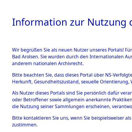
Information zur Nutzung d
Wir begrüßen Sie als neuen Nutzer unseres Portals! Fü
HOME
BESTANDSB
Bad Arolsen. Sie wurden durch den Internationalen Au
anderem nationalen Archivrecht.
BESTÄNDE
Attempted 
Bitte beachten Sie, dass dieses Portal über NS-Verfolgt
Herkunft, Gesundheitszustand, sexuelle Orientierung, 
Ergebnisse
1.
Inhaftierungsdoku
Als Nutzer dieses Portals sind Sie persönlich dafür ver
mente
Auswertung
oder Betroffener sowie allgemein anerkannte Praktiken
5. Verschiedenes
die Nutzung seiner Sammlungen erscheinen, verantwo
identifizi
5.3
Bitte
kontaktieren
Sie uns, wenn Sie beispielsweiser a
Todesmärsche
zustimmen.
5.3.1 Alliierte
Todesmärs
Erhebungen