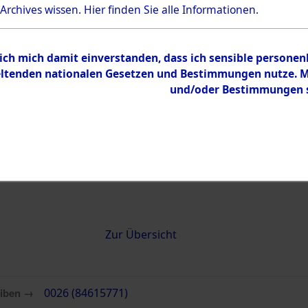
 Archives wissen.
Hier
finden Sie alle Informationen.
0026 (84615771)
 ich mich damit einverstanden, dass ich sensible persone
tenden nationalen Gesetzen und Bestimmungen nutze. Mir
und/oder Bestimmungen st
Übergeordnetes
Attempted 
Dokument
Ergebnisse
Auswertung
identifizie
Todesmärs
Inhalt
Zur Übersicht
eiben →
0026 (84615771)