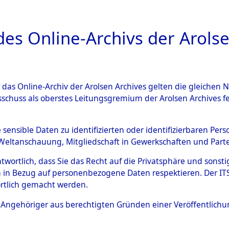
a
A
es Online-Archivs der Arolse
DIGITAL COLLEC
r das Online-Archiv der Arolsen Archives gelten die gleiche
ESCHREIBUNG
ARCHIVALE
ÜBERSICHT
BILD
sschuss als oberstes Leitungsgremium der Arolsen Archives 
Identification of Unknown D
e sensible Daten zu identifizierten oder identifizierbaren Pe
Weltanschauung, Mitgliedschaft in Gewerkschaften und Partei
 der Identifizierung anhand
antwortlich, dass Sie das Recht auf die Privatsphäre und sons
s- und Ergebnisbogen des IT
 in Bezug auf personenbezogene Daten respektieren. Der ITS k
rtlich gemacht werden.
erte Tote nach Friedhöfen auf
ls Angehöriger aus berechtigten Gründen einer Veröffentlic
che.
→
0056 (84615745)
→
0