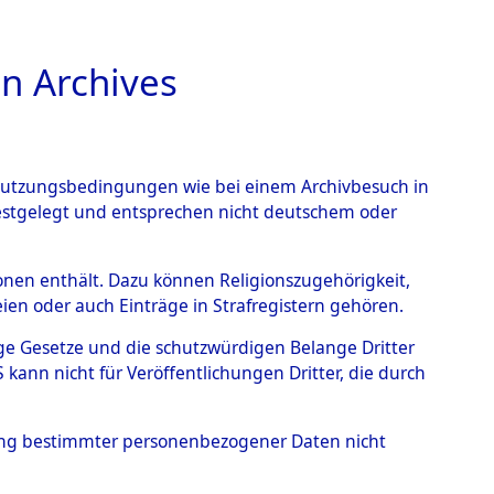
n Archives
TIONS ONLINE
n Nutzungsbedingungen wie bei einem Archivbesuch in
festgelegt und entsprechen nicht deutschem oder
ead - Cemeteries:
rsonen enthält. Dazu können Religionszugehörigkeit,
en oder auch Einträge in Strafregistern gehören.
 von Häftlingsnummern:
tige Gesetze und die schutzwürdigen Belange Dritter
S - Records Branch - für
ann nicht für Veröffentlichungen Dritter, die durch
 den Stationen der
hung bestimmter personenbezogener Daten nicht
026 (84615771)