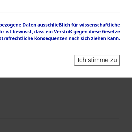
nbezogene Daten ausschließlich für wissenschaftliche
 ist bewusst, dass ein Verstoß gegen diese Gesetze
rafrechtliche Konsequenzen nach sich ziehen kann.
Identification of Unknown Dead - Cemeteries:
 der Identifizierung anhand von Häftlingsnummern:
s- und Ergebnisbogen des ITS - Records Branch - für
Ich stimme zu
rte Tote nach Friedhöfen auf den Stationen der
che.