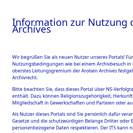
Information zur Nutzung d
Archives
HOME
BESTANDSBESCHREIBUNG
ARCHIVAL
Wir begrüßen Sie als neuen Nutzer unseres Portals! Für
Nutzungsbedingungen wie bei einem Archivbesuch in B
oberstes Leitungsgremium der Arolsen Archives festg
Archivrecht.
BESTÄNDE
Bitte beachten Sie, dass dieses Portal über NS-Verfolgte
Attempted 
enthält. Dazu können Religionszugehörigkeit, Herkunf
Mitgliedschaft in Gewerkschaften und Parteien oder auc
Dead - Cem
1.
Inhaftierungsdoku
mente
Als Nutzer dieses Portals sind Sie persönlich dafür vera
Identifizi
Gesetze und die schutzwürdigen Belange Dritter oder B
5. Verschiedenes
personenbezogene Daten respektieren. Der ITS kann nic
5.3