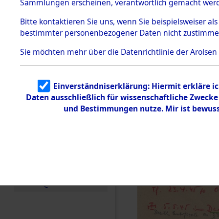
Häftlings
Sammlungen erscheinen, verantwortlich gemacht wer
Todesmärsche
Ergebnisbo
5.3.1 Alliierte
Bitte
kontaktieren
Sie uns, wenn Sie beispielsweiser al
Erhebungen
bestimmter personenbezogener Daten nicht zustimme
zu
Branch - fü
Todesmärsch
en
Sie möchten mehr über die Datenrichtlinie der Arolsen
Friedhöfen
5.3.2
Versuchte
Identifizierun
Todesmärs
Einverständniserklärung: Hiermit erkläre i
g
Daten ausschließlich für wissenschaftliche Zweck
5.3.3
0018 (846
Todesmärsch
und Bestimmungen nutze. Mir ist bewuss
e /
Identifikation
unbekannter
Toter
5.3.5
Grabermittlu
ng /
Friedhofsplän
e