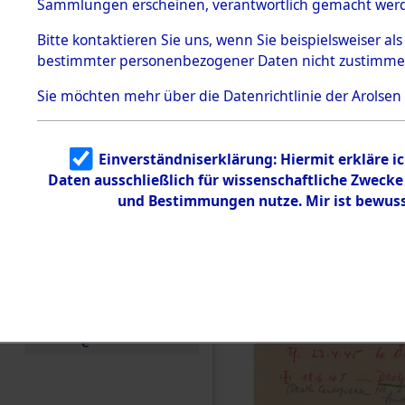
Häftlings
Sammlungen erscheinen, verantwortlich gemacht wer
Todesmärsche
Ergebnisbo
5.3.1 Alliierte
Bitte
kontaktieren
Sie uns, wenn Sie beispielsweiser al
Erhebungen
bestimmter personenbezogener Daten nicht zustimme
zu
Branch - fü
Todesmärsch
en
Sie möchten mehr über die Datenrichtlinie der Arolsen
Friedhöfen
5.3.2
Versuchte
Identifizierun
Todesmärs
Einverständniserklärung: Hiermit erkläre i
g
Daten ausschließlich für wissenschaftliche Zweck
5.3.3
0053 (846
Todesmärsch
und Bestimmungen nutze. Mir ist bewuss
e /
Identifikation
unbekannter
Toter
5.3.5
Grabermittlu
ng /
Friedhofsplän
e