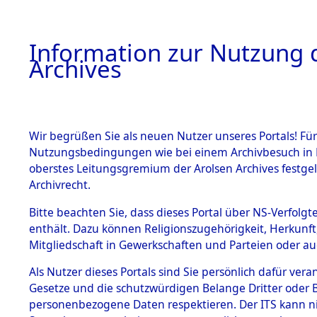
Information zur Nutzung d
Archives
HOME
BESTANDSBESCHREIBUNG
ARCHIVAL
Wir begrüßen Sie als neuen Nutzer unseres Portals! Für
Nutzungsbedingungen wie bei einem Archivbesuch in B
oberstes Leitungsgremium der Arolsen Archives festg
Archivrecht.
BESTÄNDE
Bitte beachten Sie, dass dieses Portal über NS-Verfolgte
Attempted 
enthält. Dazu können Religionszugehörigkeit, Herkunf
Mitgliedschaft in Gewerkschaften und Parteien oder auc
Dead - Cem
1.
Inhaftierungsdoku
mente
Als Nutzer dieses Portals sind Sie persönlich dafür vera
Identifizi
Gesetze und die schutzwürdigen Belange Dritter oder B
5. Verschiedenes
personenbezogene Daten respektieren. Der ITS kann nic
5.3