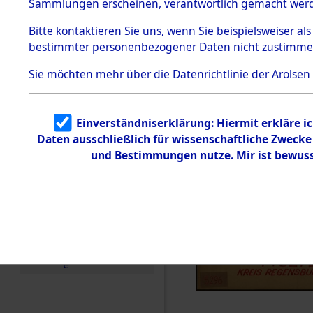
Häftlings
Sammlungen erscheinen, verantwortlich gemacht wer
Todesmärsche
Ergebnisbo
5.3.1 Alliierte
Bitte
kontaktieren
Sie uns, wenn Sie beispielsweiser al
Erhebungen
bestimmter personenbezogener Daten nicht zustimme
zu
Branch - fü
Todesmärsch
en
Sie möchten mehr über die Datenrichtlinie der Arolsen
Friedhöfen
5.3.2
Versuchte
Identifizierun
Todesmärs
Einverständniserklärung: Hiermit erkläre i
g
Daten ausschließlich für wissenschaftliche Zweck
5.3.3
Todesmärsch
und Bestimmungen nutze. Mir ist bewuss
e /
Identifikation
unbekannter
Toter
5.3.5
Grabermittlu
ng /
Friedhofsplän
e