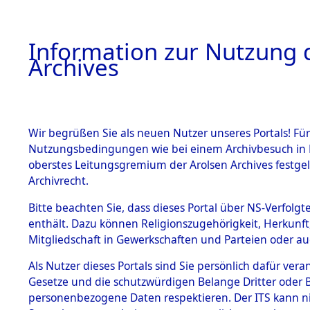
Information zur Nutzung d
Archives
HOME
BESTANDSBESCHREIBUNG
ARCHIVAL
Wir begrüßen Sie als neuen Nutzer unseres Portals! Für
Nutzungsbedingungen wie bei einem Archivbesuch in B
oberstes Leitungsgremium der Arolsen Archives festg
Archivrecht.
BESTÄNDE
Bitte beachten Sie, dass dieses Portal über NS-Verfolgte
Attempted 
enthält. Dazu können Religionszugehörigkeit, Herkunf
Mitgliedschaft in Gewerkschaften und Parteien oder auc
Dead - Cem
1.
Inhaftierungsdoku
mente
Als Nutzer dieses Portals sind Sie persönlich dafür vera
Identifizi
Gesetze und die schutzwürdigen Belange Dritter oder B
5. Verschiedenes
personenbezogene Daten respektieren. Der ITS kann nic
5.3