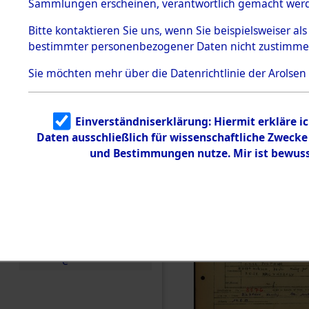
Häftlings
Sammlungen erscheinen, verantwortlich gemacht wer
Todesmärsche
Ergebnisbo
5.3.1 Alliierte
Bitte
kontaktieren
Sie uns, wenn Sie beispielsweiser al
Erhebungen
bestimmter personenbezogener Daten nicht zustimme
zu
Branch - fü
Todesmärsch
en
Sie möchten mehr über die Datenrichtlinie der Arolsen
Friedhöfen
5.3.2
Versuchte
Identifizierun
Todesmärs
Einverständniserklärung: Hiermit erkläre i
g
Daten ausschließlich für wissenschaftliche Zweck
5.3.3
0012 (846
Todesmärsch
und Bestimmungen nutze. Mir ist bewuss
e /
Identifikation
unbekannter
Toter
5.3.5
Grabermittlu
ng /
Friedhofsplän
e