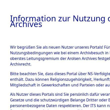
Information zur Nutzung d
Archives
HOME
BESTANDSBESCHREIBUNG
ARCHIVAL
Wir begrüßen Sie als neuen Nutzer unseres Portals! Für
Nutzungsbedingungen wie bei einem Archivbesuch in B
oberstes Leitungsgremium der Arolsen Archives festg
Archivrecht.
BESTÄNDE
Bitte beachten Sie, dass dieses Portal über NS-Verfolgte
Attempted 
enthält. Dazu können Religionszugehörigkeit, Herkunf
Mitgliedschaft in Gewerkschaften und Parteien oder auc
Dead - Cem
1.
Inhaftierungsdoku
mente
Als Nutzer dieses Portals sind Sie persönlich dafür vera
Identifizi
Gesetze und die schutzwürdigen Belange Dritter oder B
5. Verschiedenes
personenbezogene Daten respektieren. Der ITS kann nic
5.3