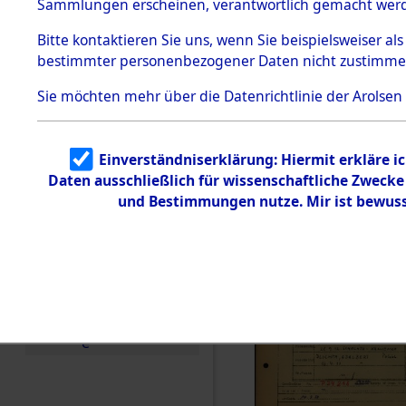
Häftlings
Sammlungen erscheinen, verantwortlich gemacht wer
Todesmärsche
Ergebnisbo
5.3.1 Alliierte
Bitte
kontaktieren
Sie uns, wenn Sie beispielsweiser al
Erhebungen
bestimmter personenbezogener Daten nicht zustimme
zu
Branch - fü
Todesmärsch
en
Sie möchten mehr über die Datenrichtlinie der Arolsen
Friedhöfen
5.3.2
Versuchte
Identifizierun
Todesmärs
Einverständniserklärung: Hiermit erkläre i
g
Daten ausschließlich für wissenschaftliche Zweck
5.3.3
0019 (846
Todesmärsch
und Bestimmungen nutze. Mir ist bewuss
e /
Identifikation
unbekannter
Toter
5.3.5
Grabermittlu
ng /
Friedhofsplän
e