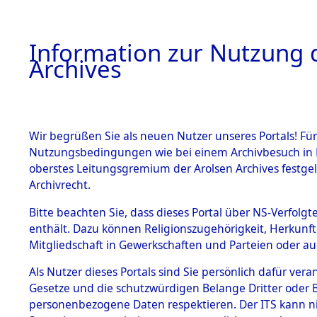
Information zur Nutzung d
Archives
HOME
BESTANDSBESCHREIBUNG
ARCHIVAL
Wir begrüßen Sie als neuen Nutzer unseres Portals! Für
Nutzungsbedingungen wie bei einem Archivbesuch in B
oberstes Leitungsgremium der Arolsen Archives festg
Archivrecht.
BESTÄNDE
Bitte beachten Sie, dass dieses Portal über NS-Verfolgte
Attempted 
enthält. Dazu können Religionszugehörigkeit, Herkunf
Mitgliedschaft in Gewerkschaften und Parteien oder auc
Dead - Cem
1.
Inhaftierungsdoku
mente
Als Nutzer dieses Portals sind Sie persönlich dafür vera
Identifizi
Gesetze und die schutzwürdigen Belange Dritter oder B
5. Verschiedenes
personenbezogene Daten respektieren. Der ITS kann nic
5.3