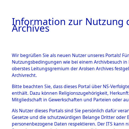
Information zur Nutzung d
Archives
HOME
BESTANDSBESCHREIBUNG
ARCHIVAL
Wir begrüßen Sie als neuen Nutzer unseres Portals! Für
Nutzungsbedingungen wie bei einem Archivbesuch in B
oberstes Leitungsgremium der Arolsen Archives festg
Archivrecht.
BESTÄNDE
Bitte beachten Sie, dass dieses Portal über NS-Verfolgte
Attempted 
enthält. Dazu können Religionszugehörigkeit, Herkunf
Mitgliedschaft in Gewerkschaften und Parteien oder auc
Dead - Cem
1.
Inhaftierungsdoku
mente
Als Nutzer dieses Portals sind Sie persönlich dafür vera
Identifizi
Gesetze und die schutzwürdigen Belange Dritter oder B
5. Verschiedenes
personenbezogene Daten respektieren. Der ITS kann nic
5.3