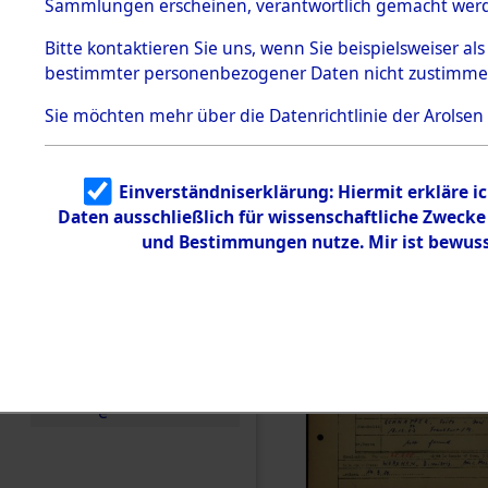
Häftlings
Sammlungen erscheinen, verantwortlich gemacht wer
Todesmärsche
Ergebnisbo
5.3.1 Alliierte
Bitte
kontaktieren
Sie uns, wenn Sie beispielsweiser al
Erhebungen
bestimmter personenbezogener Daten nicht zustimme
zu
Branch - fü
Todesmärsch
en
Sie möchten mehr über die Datenrichtlinie der Arolsen
Friedhöfen
5.3.2
Versuchte
Identifizierun
Todesmärs
Einverständniserklärung: Hiermit erkläre i
g
Daten ausschließlich für wissenschaftliche Zweck
5.3.3
0029 (846
Todesmärsch
und Bestimmungen nutze. Mir ist bewuss
e /
Identifikation
unbekannter
Toter
5.3.5
Grabermittlu
ng /
Friedhofsplän
e