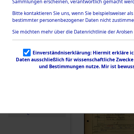
Häftlings
Sammlungen erscheinen, verantwortlich gemacht wer
Todesmärsche
Ergebnisbo
5.3.1 Alliierte
Bitte
kontaktieren
Sie uns, wenn Sie beispielsweiser al
Erhebungen
bestimmter personenbezogener Daten nicht zustimme
zu
Branch - fü
Todesmärsch
en
Sie möchten mehr über die Datenrichtlinie der Arolsen
Friedhöfen
5.3.2
Versuchte
Identifizierun
Todesmärs
Einverständniserklärung: Hiermit erkläre i
g
Daten ausschließlich für wissenschaftliche Zweck
5.3.3
0059 (846
Todesmärsch
und Bestimmungen nutze. Mir ist bewuss
e /
Identifikation
unbekannter
Toter
5.3.5
Grabermittlu
ng /
Friedhofsplän
e