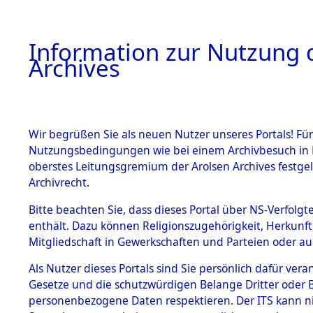
Information zur Nutzung d
Archives
HOME
BESTANDSBESCHREIBUNG
ARCHIVAL
Wir begrüßen Sie als neuen Nutzer unseres Portals! Für
Nutzungsbedingungen wie bei einem Archivbesuch in B
oberstes Leitungsgremium der Arolsen Archives festg
Archivrecht.
BESTÄNDE
Bitte beachten Sie, dass dieses Portal über NS-Verfolgte
Attempted 
enthält. Dazu können Religionszugehörigkeit, Herkunf
Mitgliedschaft in Gewerkschaften und Parteien oder auc
Dead - Cem
1.
Inhaftierungsdoku
mente
Als Nutzer dieses Portals sind Sie persönlich dafür vera
Identifizi
Gesetze und die schutzwürdigen Belange Dritter oder B
5. Verschiedenes
personenbezogene Daten respektieren. Der ITS kann nic
5.3