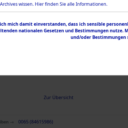
 Archives wissen.
Hier
finden Sie alle Informationen.
0065 (84615986)
 ich mich damit einverstanden, dass ich sensible persone
tenden nationalen Gesetzen und Bestimmungen nutze. Mir
und/oder Bestimmungen st
Übergeordnetes
Attempted 
Dokument
Ergebnisse
Auswertung
identifizie
Todesmärs
Inhalt
Zur Übersicht
eiben →
0065 (84615986)