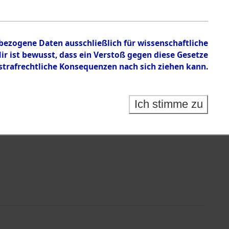
nbezogene Daten ausschließlich für wissenschaftliche
 ist bewusst, dass ein Verstoß gegen diese Gesetze
rafrechtliche Konsequenzen nach sich ziehen kann.
Identification of Unknown Dead - Cemeteries:
 der Identifizierung anhand von Häftlingsnummern:
s- und Ergebnisbogen des ITS - Records Branch - für
Ich stimme zu
rte Tote nach Friedhöfen auf den Stationen der
che.