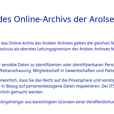
a
A
es Online-Archivs der Arolse
DIGITAL COLLEC
r das Online-Archiv der Arolsen Archives gelten die gleiche
ESCHREIBUNG
ARCHIVALE
ÜBERSICHT
BILD
sschuss als oberstes Leitungsgremium der Arolsen Archives 
Identification of Unknown D
e sensible Daten zu identifizierten oder identifizierbaren Pe
Weltanschauung, Mitgliedschaft in Gewerkschaften und Partei
 der Identifizierung anhand
antwortlich, dass Sie das Recht auf die Privatsphäre und sons
s- und Ergebnisbogen des IT
 in Bezug auf personenbezogene Daten respektieren. Der ITS k
rtlich gemacht werden.
erte Tote nach Friedhöfen auf
ls Angehöriger aus berechtigten Gründen einer Veröffentlic
che.
→
0060 (84615921)
→
0