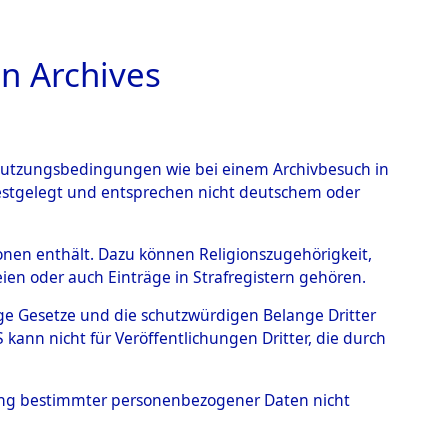
n Archives
TIONS ONLINE
n Nutzungsbedingungen wie bei einem Archivbesuch in
festgelegt und entsprechen nicht deutschem oder
ead - Cemeteries:
rsonen enthält. Dazu können Religionszugehörigkeit,
en oder auch Einträge in Strafregistern gehören.
 von Häftlingsnummern:
tige Gesetze und die schutzwürdigen Belange Dritter
S - Records Branch - für
ann nicht für Veröffentlichungen Dritter, die durch
 den Stationen der
hung bestimmter personenbezogener Daten nicht
065 (84615986)