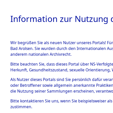
Information zur Nutzung d
Wir begrüßen Sie als neuen Nutzer unseres Portals! Fü
HOME
BESTANDSB
Bad Arolsen. Sie wurden durch den Internationalen Au
anderem nationalen Archivrecht.
BESTÄNDE
Attempted 
Bitte beachten Sie, dass dieses Portal über NS-Verfolgt
Herkunft, Gesundheitszustand, sexuelle Orientierung, 
Ergebnisse
1.
Inhaftierungsdoku
Als Nutzer dieses Portals sind Sie persönlich dafür ver
mente
Auswertung
oder Betroffener sowie allgemein anerkannte Praktiken
5. Verschiedenes
die Nutzung seiner Sammlungen erscheinen, verantwo
identifizi
5.3
Bitte
kontaktieren
Sie uns, wenn Sie beispielsweiser a
Todesmärsche
zustimmen.
5.3.1 Alliierte
Todesmärs
Erhebungen