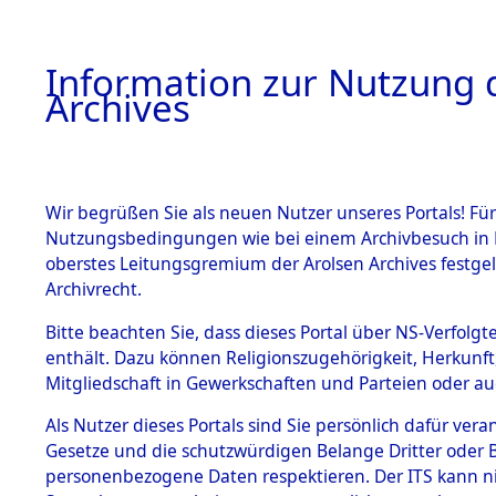
Information zur Nutzung d
Archives
HOME
BESTANDSBESCHREIBUNG
ARCHIVAL
Wir begrüßen Sie als neuen Nutzer unseres Portals! Für
Nutzungsbedingungen wie bei einem Archivbesuch in B
oberstes Leitungsgremium der Arolsen Archives festg
Archivrecht.
BESTÄNDE
Bitte beachten Sie, dass dieses Portal über NS-Verfolgte
Attempted 
enthält. Dazu können Religionszugehörigkeit, Herkunf
Mitgliedschaft in Gewerkschaften und Parteien oder auc
Dead - Cem
1.
Inhaftierungsdoku
mente
Als Nutzer dieses Portals sind Sie persönlich dafür vera
Identifizi
Gesetze und die schutzwürdigen Belange Dritter oder B
5. Verschiedenes
personenbezogene Daten respektieren. Der ITS kann nic
5.3