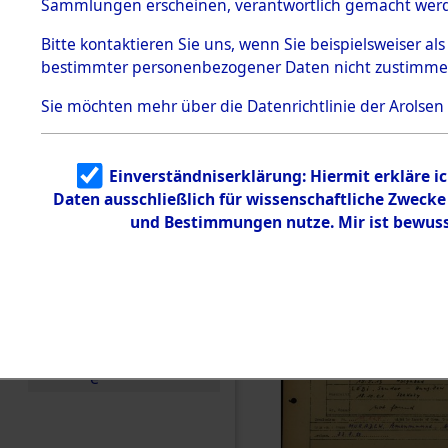
Häftlings
Sammlungen erscheinen, verantwortlich gemacht wer
Todesmärsche
Ergebnisbo
5.3.1 Alliierte
Bitte
kontaktieren
Sie uns, wenn Sie beispielsweiser al
Erhebungen
bestimmter personenbezogener Daten nicht zustimme
zu
Branch - fü
Todesmärsch
en
Sie möchten mehr über die Datenrichtlinie der Arolsen
Friedhöfen
5.3.2
Versuchte
Identifizierun
Todesmärs
Einverständniserklärung: Hiermit erkläre i
g
Daten ausschließlich für wissenschaftliche Zweck
5.3.3
0075 (846
Todesmärsch
und Bestimmungen nutze. Mir ist bewuss
e /
Identifikation
unbekannter
Toter
5.3.5
Grabermittlu
ng /
Friedhofsplän
e