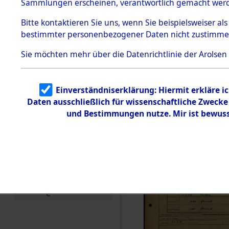
Häftlings
Sammlungen erscheinen, verantwortlich gemacht wer
Todesmärsche
Ergebnisbo
5.3.1 Alliierte
Bitte
kontaktieren
Sie uns, wenn Sie beispielsweiser al
Erhebungen
bestimmter personenbezogener Daten nicht zustimme
zu
Branch - fü
Todesmärsch
en
Sie möchten mehr über die Datenrichtlinie der Arolsen
Friedhöfen
5.3.2
Versuchte
Identifizierun
Todesmärs
Einverständniserklärung: Hiermit erkläre i
g
Daten ausschließlich für wissenschaftliche Zweck
5.3.3
0151 (846
Todesmärsch
und Bestimmungen nutze. Mir ist bewuss
e /
Identifikation
unbekannter
Toter
5.3.5
Grabermittlu
ng /
Friedhofsplän
e