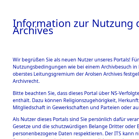
Information zur Nutzung d
Archives
HOME
BESTANDSBESCHREIBUNG
ARCHIVAL
Wir begrüßen Sie als neuen Nutzer unseres Portals! Für
Nutzungsbedingungen wie bei einem Archivbesuch in B
oberstes Leitungsgremium der Arolsen Archives festg
Archivrecht.
BESTÄNDE
Bitte beachten Sie, dass dieses Portal über NS-Verfolgte
Attempted 
enthält. Dazu können Religionszugehörigkeit, Herkunf
Mitgliedschaft in Gewerkschaften und Parteien oder auc
Dead - Cem
1.
Inhaftierungsdoku
mente
Als Nutzer dieses Portals sind Sie persönlich dafür vera
Identifizi
Gesetze und die schutzwürdigen Belange Dritter oder B
5. Verschiedenes
personenbezogene Daten respektieren. Der ITS kann nic
5.3