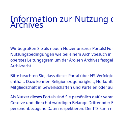
Information zur Nutzung d
Archives
HOME
BESTANDSBESCHREIBUNG
ARCHIVAL
Wir begrüßen Sie als neuen Nutzer unseres Portals! Für
Nutzungsbedingungen wie bei einem Archivbesuch in B
oberstes Leitungsgremium der Arolsen Archives festg
Archivrecht.
BESTÄNDE
Bitte beachten Sie, dass dieses Portal über NS-Verfolgte
Attempted 
enthält. Dazu können Religionszugehörigkeit, Herkunf
Mitgliedschaft in Gewerkschaften und Parteien oder auc
Dead - Cem
1.
Inhaftierungsdoku
mente
Als Nutzer dieses Portals sind Sie persönlich dafür vera
Identifizi
Gesetze und die schutzwürdigen Belange Dritter oder B
5. Verschiedenes
personenbezogene Daten respektieren. Der ITS kann nic
5.3