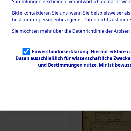
Häftlings
Sammlungen erscheinen, verantwortlich gemacht wer
Todesmärsche
Ergebnisbo
5.3.1 Alliierte
Bitte
kontaktieren
Sie uns, wenn Sie beispielsweiser al
Erhebungen
bestimmter personenbezogener Daten nicht zustimme
zu
Branch - fü
Todesmärsch
en
Sie möchten mehr über die Datenrichtlinie der Arolsen
Friedhöfen
5.3.2
Versuchte
Identifizierun
Todesmärs
Einverständniserklärung: Hiermit erkläre i
g
Daten ausschließlich für wissenschaftliche Zweck
5.3.3
0173 (846
Todesmärsch
und Bestimmungen nutze. Mir ist bewuss
e /
Identifikation
unbekannter
Toter
5.3.5
Grabermittlu
ng /
Friedhofsplän
e