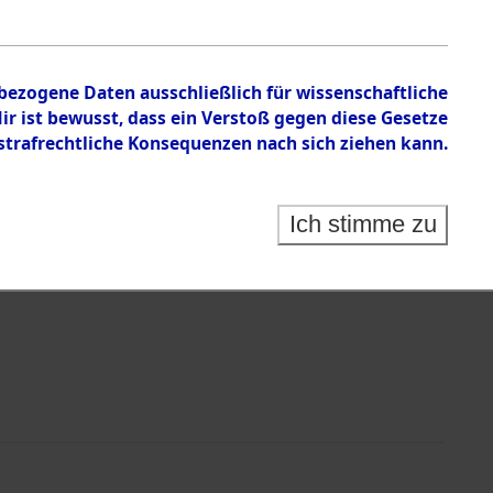
nbezogene Daten ausschließlich für wissenschaftliche
 ist bewusst, dass ein Verstoß gegen diese Gesetze
rafrechtliche Konsequenzen nach sich ziehen kann.
Identification of Unknown Dead - Cemeteries:
 der Identifizierung anhand von Häftlingsnummern:
s- und Ergebnisbogen des ITS - Records Branch - für
Ich stimme zu
rte Tote nach Friedhöfen auf den Stationen der
che.