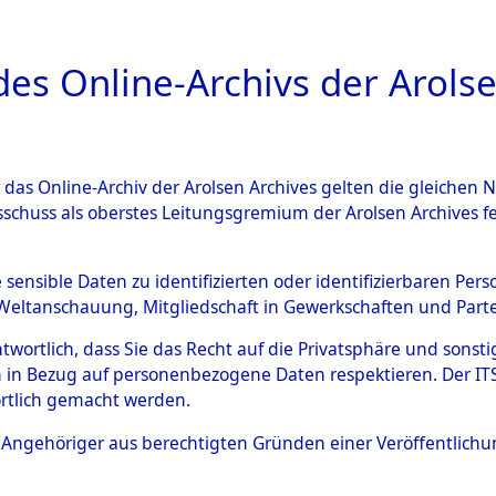
a
A
es Online-Archivs der Arolse
DIGITAL COLLEC
r das Online-Archiv der Arolsen Archives gelten die gleiche
ESCHREIBUNG
ARCHIVALE
ÜBERSICHT
BILD
sschuss als oberstes Leitungsgremium der Arolsen Archives 
Identification of Unknown D
e sensible Daten zu identifizierten oder identifizierbaren Pe
Weltanschauung, Mitgliedschaft in Gewerkschaften und Partei
 der Identifizierung anhand
antwortlich, dass Sie das Recht auf die Privatsphäre und sons
s- und Ergebnisbogen des IT
 in Bezug auf personenbezogene Daten respektieren. Der ITS k
rtlich gemacht werden.
erte Tote nach Friedhöfen auf
ls Angehöriger aus berechtigten Gründen einer Veröffentlic
che.
→
0060 (84615921)
→
0