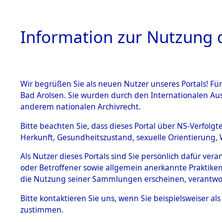
Information zur Nutzung d
Wir begrüßen Sie als neuen Nutzer unseres Portals! Fü
HOME
BESTANDSB
Bad Arolsen. Sie wurden durch den Internationalen Au
anderem nationalen Archivrecht.
BESTÄNDE
Attempted 
Bitte beachten Sie, dass dieses Portal über NS-Verfolgt
Herkunft, Gesundheitszustand, sexuelle Orientierung, 
Ergebnisse
1.
Inhaftierungsdoku
Als Nutzer dieses Portals sind Sie persönlich dafür ver
mente
Auswertung
oder Betroffener sowie allgemein anerkannte Praktiken
5. Verschiedenes
die Nutzung seiner Sammlungen erscheinen, verantwo
identifizi
5.3
Bitte
kontaktieren
Sie uns, wenn Sie beispielsweiser a
Todesmärsche
zustimmen.
5.3.1 Alliierte
Todesmärs
Erhebungen