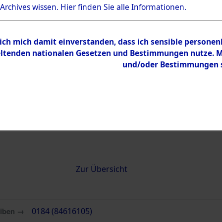
 Archives wissen.
Hier
finden Sie alle Informationen.
0184 (84616105)
 ich mich damit einverstanden, dass ich sensible persone
tenden nationalen Gesetzen und Bestimmungen nutze. Mir
und/oder Bestimmungen st
Übergeordnetes
Attempted 
Dokument
Ergebnisse
Auswertung
identifizie
Todesmärs
Inhalt
Zur Übersicht
eiben →
0184 (84616105)