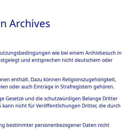
n Archives
TIONS ONLINE
n Nutzungsbedingungen wie bei einem Archivbesuch in
festgelegt und entsprechen nicht deutschem oder
ead - Cemeteries:
rsonen enthält. Dazu können Religionszugehörigkeit,
en oder auch Einträge in Strafregistern gehören.
 von Häftlingsnummern:
tige Gesetze und die schutzwürdigen Belange Dritter
S - Records Branch - für
ann nicht für Veröffentlichungen Dritter, die durch
 den Stationen der
hung bestimmter personenbezogener Daten nicht
184 (84616105)