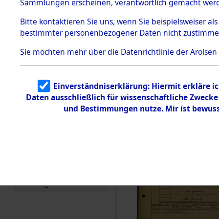
Häftlings
Sammlungen erscheinen, verantwortlich gemacht wer
Todesmärsche
Ergebnisbo
5.3.1 Alliierte
Bitte
kontaktieren
Sie uns, wenn Sie beispielsweiser al
Erhebungen
bestimmter personenbezogener Daten nicht zustimme
zu
Branch - fü
Todesmärsch
en
Sie möchten mehr über die Datenrichtlinie der Arolsen
Friedhöfen
5.3.2
Versuchte
Identifizierun
Todesmärs
Einverständniserklärung: Hiermit erkläre i
g
Daten ausschließlich für wissenschaftliche Zweck
5.3.3
0227 (846
Todesmärsch
und Bestimmungen nutze. Mir ist bewuss
e /
Identifikation
unbekannter
Toter
5.3.5
Grabermittlu
ng /
Friedhofsplän
e