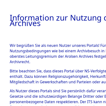
Information zur Nutzung d
Archives
HOME
BESTANDSBESCHREIBUNG
ARCHIVAL
Wir begrüßen Sie als neuen Nutzer unseres Portals! Für
Nutzungsbedingungen wie bei einem Archivbesuch in B
oberstes Leitungsgremium der Arolsen Archives festg
Archivrecht.
BESTÄNDE
Bitte beachten Sie, dass dieses Portal über NS-Verfolgte
Attempted 
enthält. Dazu können Religionszugehörigkeit, Herkunf
Mitgliedschaft in Gewerkschaften und Parteien oder auc
Dead - Cem
1.
Inhaftierungsdoku
mente
Als Nutzer dieses Portals sind Sie persönlich dafür vera
Identifizi
Gesetze und die schutzwürdigen Belange Dritter oder B
5. Verschiedenes
personenbezogene Daten respektieren. Der ITS kann nic
5.3