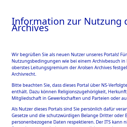
Information zur Nutzung d
Archives
HOME
BESTANDSBESCHREIBUNG
ARCHIVAL
Wir begrüßen Sie als neuen Nutzer unseres Portals! Für
Nutzungsbedingungen wie bei einem Archivbesuch in B
oberstes Leitungsgremium der Arolsen Archives festg
Archivrecht.
BESTÄNDE
Bitte beachten Sie, dass dieses Portal über NS-Verfolgte
Attempted 
enthält. Dazu können Religionszugehörigkeit, Herkunf
Mitgliedschaft in Gewerkschaften und Parteien oder auc
Dead - Cem
1.
Inhaftierungsdoku
mente
Als Nutzer dieses Portals sind Sie persönlich dafür vera
Identifizi
Gesetze und die schutzwürdigen Belange Dritter oder B
5. Verschiedenes
personenbezogene Daten respektieren. Der ITS kann nic
5.3