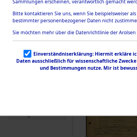
Häftlings
Sammlungen erscheinen, verantwortlich gemacht wer
Todesmärsche
Ergebnisbo
5.3.1 Alliierte
Bitte
kontaktieren
Sie uns, wenn Sie beispielsweiser al
Erhebungen
bestimmter personenbezogener Daten nicht zustimme
zu
Branch - fü
Todesmärsch
en
Sie möchten mehr über die Datenrichtlinie der Arolsen
Friedhöfen
5.3.2
Versuchte
Identifizierun
Todesmärs
Einverständniserklärung: Hiermit erkläre i
g
Daten ausschließlich für wissenschaftliche Zweck
5.3.3
0270 (846
Todesmärsch
und Bestimmungen nutze. Mir ist bewuss
e /
Identifikation
unbekannter
Toter
5.3.5
Grabermittlu
ng /
Friedhofsplän
e