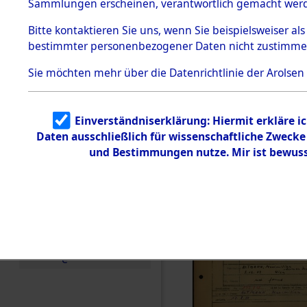
Häftlings
Sammlungen erscheinen, verantwortlich gemacht wer
Todesmärsche
Ergebnisbo
5.3.1 Alliierte
Bitte
kontaktieren
Sie uns, wenn Sie beispielsweiser al
Erhebungen
bestimmter personenbezogener Daten nicht zustimme
zu
Branch - fü
Todesmärsch
en
Sie möchten mehr über die Datenrichtlinie der Arolsen
Friedhöfen
5.3.2
Versuchte
Identifizierun
Todesmärs
Einverständniserklärung: Hiermit erkläre i
g
Daten ausschließlich für wissenschaftliche Zweck
5.3.3
0283 (846
Todesmärsch
und Bestimmungen nutze. Mir ist bewuss
e /
Identifikation
unbekannter
Toter
5.3.5
Grabermittlu
ng /
Friedhofsplän
e