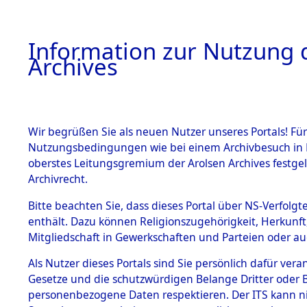
Information zur Nutzung d
Archives
HOME
BESTANDSBESCHREIBUNG
ARCHIVAL
Wir begrüßen Sie als neuen Nutzer unseres Portals! Für
Nutzungsbedingungen wie bei einem Archivbesuch in B
oberstes Leitungsgremium der Arolsen Archives festg
Archivrecht.
BESTÄNDE
Bitte beachten Sie, dass dieses Portal über NS-Verfolgte
Attempted 
enthält. Dazu können Religionszugehörigkeit, Herkunf
Mitgliedschaft in Gewerkschaften und Parteien oder auc
Dead - Cem
1.
Inhaftierungsdoku
mente
Als Nutzer dieses Portals sind Sie persönlich dafür vera
Identifizi
Gesetze und die schutzwürdigen Belange Dritter oder B
5. Verschiedenes
personenbezogene Daten respektieren. Der ITS kann nic
5.3