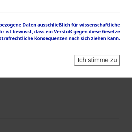
nbezogene Daten ausschließlich für wissenschaftliche
 ist bewusst, dass ein Verstoß gegen diese Gesetze
rafrechtliche Konsequenzen nach sich ziehen kann.
Identification of Unknown Dead - Cemeteries:
 der Identifizierung anhand von Häftlingsnummern:
s- und Ergebnisbogen des ITS - Records Branch - für
Ich stimme zu
rte Tote nach Friedhöfen auf den Stationen der
che.