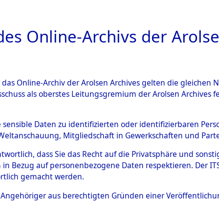
a
A
es Online-Archivs der Arolse
DIGITAL COLLEC
r das Online-Archiv der Arolsen Archives gelten die gleiche
ESCHREIBUNG
ARCHIVALE
ÜBERSICHT
BILD
sschuss als oberstes Leitungsgremium der Arolsen Archives 
Identification of Unknown D
e sensible Daten zu identifizierten oder identifizierbaren Pe
Weltanschauung, Mitgliedschaft in Gewerkschaften und Partei
 der Identifizierung anhand
antwortlich, dass Sie das Recht auf die Privatsphäre und sons
s- und Ergebnisbogen des IT
 in Bezug auf personenbezogene Daten respektieren. Der ITS k
rtlich gemacht werden.
erte Tote nach Friedhöfen auf
ls Angehöriger aus berechtigten Gründen einer Veröffentlic
che.
→
0061a (84616211)
→