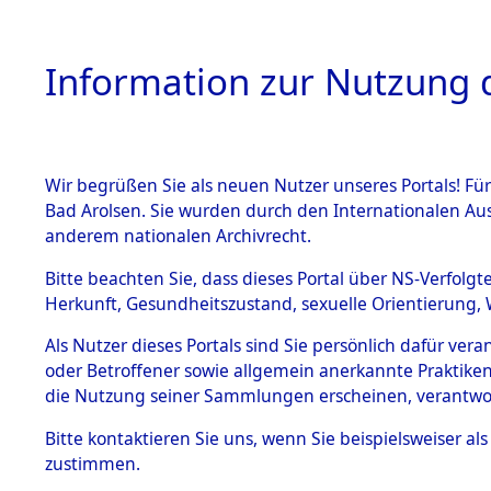
Information zur Nutzung d
Wir begrüßen Sie als neuen Nutzer unseres Portals! Fü
HOME
BESTANDSB
Bad Arolsen. Sie wurden durch den Internationalen Au
anderem nationalen Archivrecht.
BESTÄNDE
Attempted 
Bitte beachten Sie, dass dieses Portal über NS-Verfolgt
Herkunft, Gesundheitszustand, sexuelle Orientierung, 
Ergebnisse
1.
Inhaftierungsdoku
Als Nutzer dieses Portals sind Sie persönlich dafür ver
mente
Auswertung
oder Betroffener sowie allgemein anerkannte Praktiken
5. Verschiedenes
die Nutzung seiner Sammlungen erscheinen, verantwo
identifizi
5.3
Bitte
kontaktieren
Sie uns, wenn Sie beispielsweiser a
Todesmärsche
zustimmen.
5.3.1 Alliierte
Todesmärs
Erhebungen