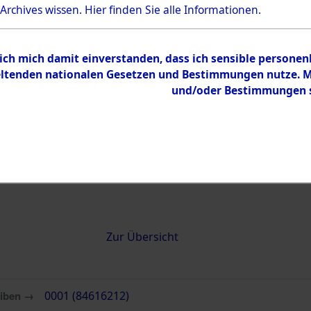
 Archives wissen.
Hier
finden Sie alle Informationen.
0001 (84616212)
 ich mich damit einverstanden, dass ich sensible persone
tenden nationalen Gesetzen und Bestimmungen nutze. Mir
und/oder Bestimmungen st
Übergeordnetes
Attempted 
Dokument
Ergebnisse
Auswertung
identifizie
Todesmärs
Inhalt
Zur Übersicht
eiben →
0001 (84616212)