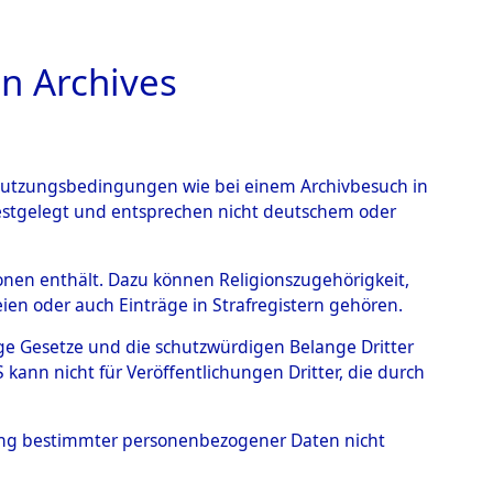
n Archives
TIONS ONLINE
n Nutzungsbedingungen wie bei einem Archivbesuch in
festgelegt und entsprechen nicht deutschem oder
ead - Cemeteries:
rsonen enthält. Dazu können Religionszugehörigkeit,
en oder auch Einträge in Strafregistern gehören.
 von Häftlingsnummern:
tige Gesetze und die schutzwürdigen Belange Dritter
S - Records Branch - für
ann nicht für Veröffentlichungen Dritter, die durch
 den Stationen der
hung bestimmter personenbezogener Daten nicht
0001 (84616212)