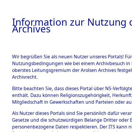
Information zur Nutzung d
Archives
HOME
BESTANDSBESCHREIBUNG
ARCHIVAL
Wir begrüßen Sie als neuen Nutzer unseres Portals! Für
Nutzungsbedingungen wie bei einem Archivbesuch in B
oberstes Leitungsgremium der Arolsen Archives festg
Archivrecht.
BESTÄNDE
Bitte beachten Sie, dass dieses Portal über NS-Verfolgte
Attempted 
enthält. Dazu können Religionszugehörigkeit, Herkunf
Mitgliedschaft in Gewerkschaften und Parteien oder auc
Dead - Cem
1.
Inhaftierungsdoku
mente
Als Nutzer dieses Portals sind Sie persönlich dafür vera
Identifizi
Gesetze und die schutzwürdigen Belange Dritter oder B
5. Verschiedenes
personenbezogene Daten respektieren. Der ITS kann nic
5.3