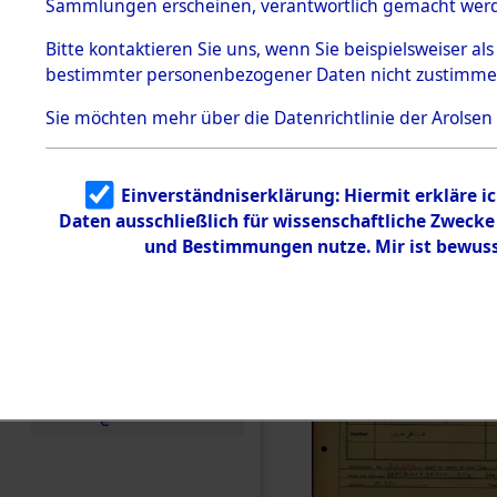
Häftlings
Sammlungen erscheinen, verantwortlich gemacht wer
Todesmärsche
Ergebnisbo
5.3.1 Alliierte
Bitte
kontaktieren
Sie uns, wenn Sie beispielsweiser al
Erhebungen
bestimmter personenbezogener Daten nicht zustimme
zu
Branch - fü
Todesmärsch
en
Sie möchten mehr über die Datenrichtlinie der Arolsen
Friedhöfen
5.3.2
Versuchte
Identifizierun
Todesmärs
Einverständniserklärung: Hiermit erkläre i
g
Daten ausschließlich für wissenschaftliche Zweck
5.3.3
0177 (846
Todesmärsch
und Bestimmungen nutze. Mir ist bewuss
e /
Identifikation
unbekannter
Toter
5.3.5
Grabermittlu
ng /
Friedhofsplän
e