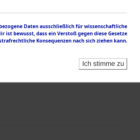
nbezogene Daten ausschließlich für wissenschaftliche
 ist bewusst, dass ein Verstoß gegen diese Gesetze
rafrechtliche Konsequenzen nach sich ziehen kann.
Identification of Unknown Dead - Cemeteries:
 der Identifizierung anhand von Häftlingsnummern:
s- und Ergebnisbogen des ITS - Records Branch - für
Ich stimme zu
rte Tote nach Friedhöfen auf den Stationen der
che.