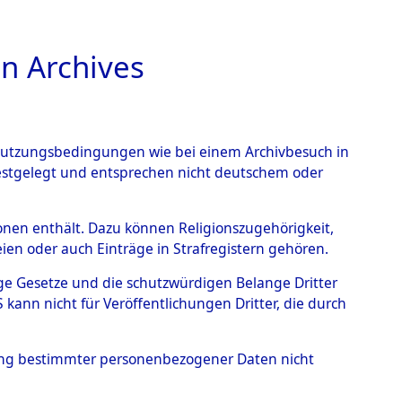
n Archives
TIONS ONLINE
n Nutzungsbedingungen wie bei einem Archivbesuch in
festgelegt und entsprechen nicht deutschem oder
ead - Cemeteries:
rsonen enthält. Dazu können Religionszugehörigkeit,
en oder auch Einträge in Strafregistern gehören.
 von Häftlingsnummern:
tige Gesetze und die schutzwürdigen Belange Dritter
S - Records Branch - für
ann nicht für Veröffentlichungen Dritter, die durch
 den Stationen der
hung bestimmter personenbezogener Daten nicht
0248 (84616459)