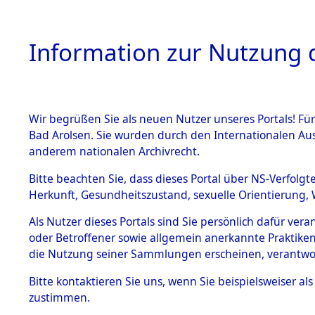
Information zur Nutzung d
Wir begrüßen Sie als neuen Nutzer unseres Portals! Fü
HOME
BESTANDSB
Bad Arolsen. Sie wurden durch den Internationalen Au
anderem nationalen Archivrecht.
BESTÄNDE
Attempted 
Bitte beachten Sie, dass dieses Portal über NS-Verfolgt
Herkunft, Gesundheitszustand, sexuelle Orientierung, 
Ergebnisse
1.
Inhaftierungsdoku
Als Nutzer dieses Portals sind Sie persönlich dafür ver
mente
Auswertung
oder Betroffener sowie allgemein anerkannte Praktiken
5. Verschiedenes
die Nutzung seiner Sammlungen erscheinen, verantwo
identifizi
5.3
Bitte
kontaktieren
Sie uns, wenn Sie beispielsweiser a
Todesmärsche
zustimmen.
5.3.1 Alliierte
Todesmärs
Erhebungen