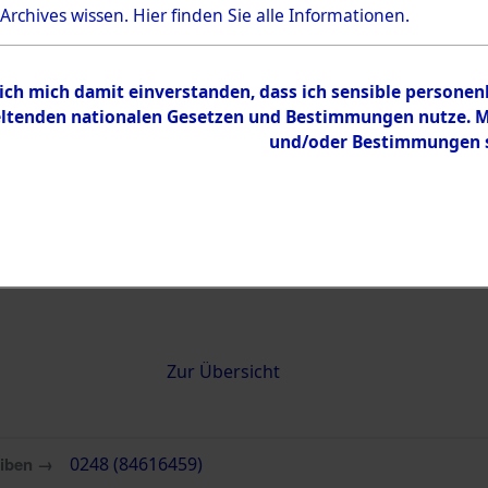
 Archives wissen.
Hier
finden Sie alle Informationen.
0248 (84616459)
 ich mich damit einverstanden, dass ich sensible persone
tenden nationalen Gesetzen und Bestimmungen nutze. Mir
und/oder Bestimmungen st
Übergeordnetes
Attempted 
Dokument
Ergebnisse
Auswertung
identifizie
Todesmärs
Inhalt
Zur Übersicht
eiben →
0248 (84616459)