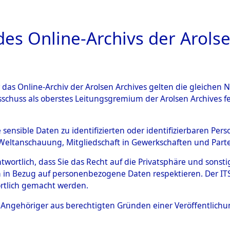
a
A
es Online-Archivs der Arolse
DIGITAL COLLEC
r das Online-Archiv der Arolsen Archives gelten die gleiche
ESCHREIBUNG
ARCHIVALE
ÜBERSICHT
BILD
sschuss als oberstes Leitungsgremium der Arolsen Archives 
Identification of Unknown D
e sensible Daten zu identifizierten oder identifizierbaren Pe
Weltanschauung, Mitgliedschaft in Gewerkschaften und Partei
 der Identifizierung anhand
antwortlich, dass Sie das Recht auf die Privatsphäre und sons
s- und Ergebnisbogen des IT
 in Bezug auf personenbezogene Daten respektieren. Der ITS k
rtlich gemacht werden.
erte Tote nach Friedhöfen auf
ls Angehöriger aus berechtigten Gründen einer Veröffentlic
che.
→
0061a (84616211)
→