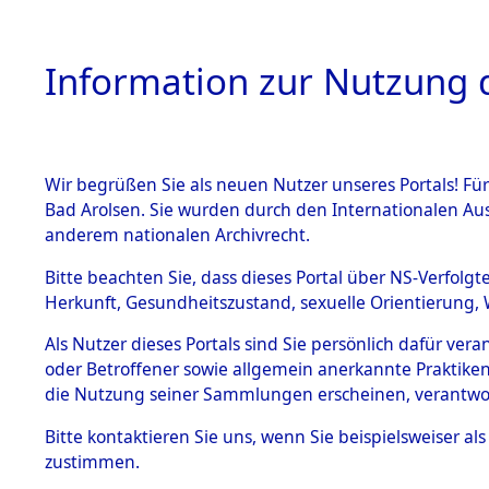
Information zur Nutzung d
Wir begrüßen Sie als neuen Nutzer unseres Portals! Fü
HOME
BESTANDSB
Bad Arolsen. Sie wurden durch den Internationalen Au
anderem nationalen Archivrecht.
BESTÄNDE
Attempted 
Bitte beachten Sie, dass dieses Portal über NS-Verfolgt
Herkunft, Gesundheitszustand, sexuelle Orientierung, 
Ergebnisse
1.
Inhaftierungsdoku
Als Nutzer dieses Portals sind Sie persönlich dafür ver
mente
Auswertung
oder Betroffener sowie allgemein anerkannte Praktiken
5. Verschiedenes
die Nutzung seiner Sammlungen erscheinen, verantwo
identifizi
5.3
Bitte
kontaktieren
Sie uns, wenn Sie beispielsweiser a
Todesmärsche
zustimmen.
5.3.1 Alliierte
Todesmärs
Erhebungen