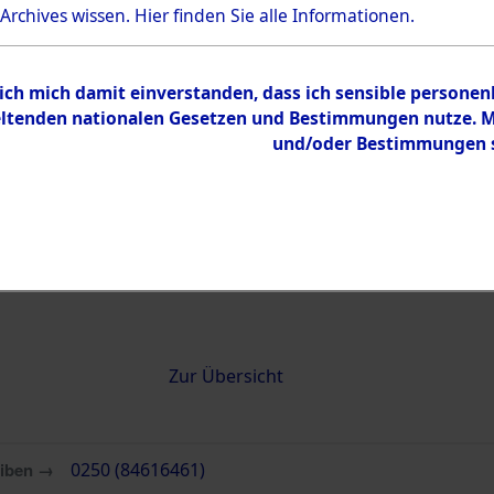
 Archives wissen.
Hier
finden Sie alle Informationen.
0250 (84616461)
 ich mich damit einverstanden, dass ich sensible persone
tenden nationalen Gesetzen und Bestimmungen nutze. Mir
und/oder Bestimmungen st
Übergeordnetes
Attempted 
Dokument
Ergebnisse
Auswertung
identifizie
Todesmärs
Inhalt
Zur Übersicht
eiben →
0250 (84616461)