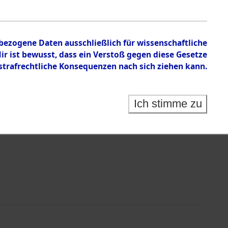
nbezogene Daten ausschließlich für wissenschaftliche
 ist bewusst, dass ein Verstoß gegen diese Gesetze
rafrechtliche Konsequenzen nach sich ziehen kann.
Identification of Unknown Dead - Cemeteries:
 der Identifizierung anhand von Häftlingsnummern:
s- und Ergebnisbogen des ITS - Records Branch - für
Ich stimme zu
rte Tote nach Friedhöfen auf den Stationen der
che.