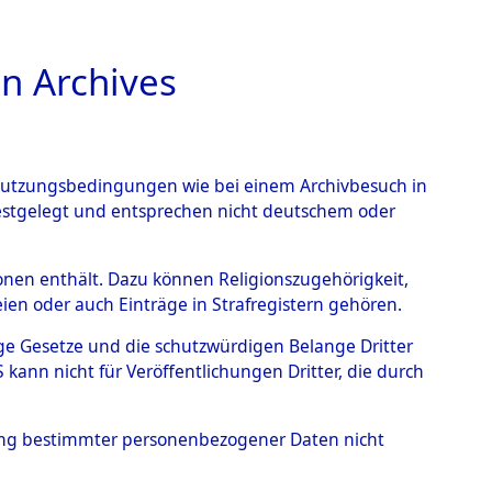
n Archives
TIONS ONLINE
n Nutzungsbedingungen wie bei einem Archivbesuch in
festgelegt und entsprechen nicht deutschem oder
ead - Cemeteries:
rsonen enthält. Dazu können Religionszugehörigkeit,
en oder auch Einträge in Strafregistern gehören.
 von Häftlingsnummern:
tige Gesetze und die schutzwürdigen Belange Dritter
S - Records Branch - für
ann nicht für Veröffentlichungen Dritter, die durch
 den Stationen der
hung bestimmter personenbezogener Daten nicht
0250 (84616461)