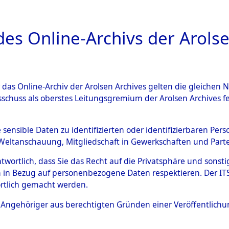
a
A
es Online-Archivs der Arolse
DIGITAL COLLEC
r das Online-Archiv der Arolsen Archives gelten die gleiche
ESCHREIBUNG
ARCHIVALE
ÜBERSICHT
BILD
sschuss als oberstes Leitungsgremium der Arolsen Archives 
Identification of Unknown D
e sensible Daten zu identifizierten oder identifizierbaren Pe
Weltanschauung, Mitgliedschaft in Gewerkschaften und Partei
 der Identifizierung anhand
antwortlich, dass Sie das Recht auf die Privatsphäre und sons
s- und Ergebnisbogen des IT
 in Bezug auf personenbezogene Daten respektieren. Der ITS k
rtlich gemacht werden.
erte Tote nach Friedhöfen auf
ls Angehöriger aus berechtigten Gründen einer Veröffentlic
che.
→
0061a (84616211)
→