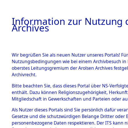
Information zur Nutzung d
Archives
HOME
BESTANDSBESCHREIBUNG
ARCHIVAL
Wir begrüßen Sie als neuen Nutzer unseres Portals! Für
Nutzungsbedingungen wie bei einem Archivbesuch in B
oberstes Leitungsgremium der Arolsen Archives festg
Archivrecht.
BESTÄNDE
Bitte beachten Sie, dass dieses Portal über NS-Verfolgte
Attempted 
enthält. Dazu können Religionszugehörigkeit, Herkunf
Mitgliedschaft in Gewerkschaften und Parteien oder auc
Dead - Cem
1.
Inhaftierungsdoku
mente
Als Nutzer dieses Portals sind Sie persönlich dafür vera
Identifizi
Gesetze und die schutzwürdigen Belange Dritter oder B
5. Verschiedenes
personenbezogene Daten respektieren. Der ITS kann nic
5.3