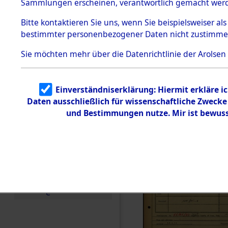
Häftlings
Sammlungen erscheinen, verantwortlich gemacht wer
Todesmärsche
Ergebnisbo
5.3.1 Alliierte
Bitte
kontaktieren
Sie uns, wenn Sie beispielsweiser al
Erhebungen
bestimmter personenbezogener Daten nicht zustimme
zu
Branch - fü
Todesmärsch
en
Sie möchten mehr über die Datenrichtlinie der Arolsen
Friedhöfen
5.3.2
Versuchte
Identifizierun
Todesmärs
Einverständniserklärung: Hiermit erkläre i
g
Daten ausschließlich für wissenschaftliche Zweck
5.3.3
0268 (846
Todesmärsch
und Bestimmungen nutze. Mir ist bewuss
e /
Identifikation
unbekannter
Toter
5.3.5
Grabermittlu
ng /
Friedhofsplän
e