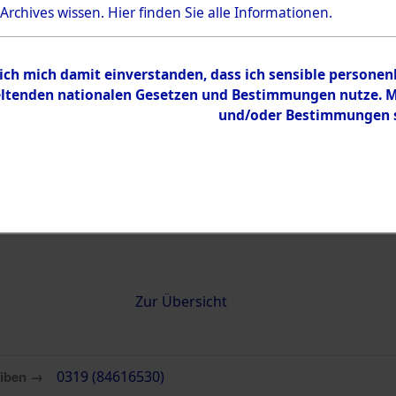
 Archives wissen.
Hier
finden Sie alle Informationen.
0319 (84616530)
 ich mich damit einverstanden, dass ich sensible persone
tenden nationalen Gesetzen und Bestimmungen nutze. Mir
und/oder Bestimmungen st
Übergeordnetes
Attempted 
Dokument
Ergebnisse
Auswertung
identifizie
Todesmärs
Inhalt
Zur Übersicht
eiben →
0319 (84616530)