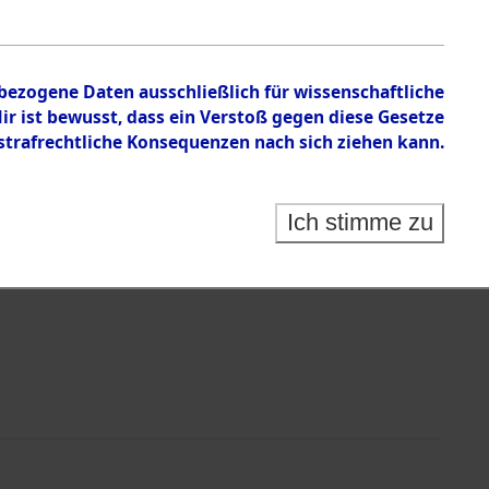
nbezogene Daten ausschließlich für wissenschaftliche
 ist bewusst, dass ein Verstoß gegen diese Gesetze
rafrechtliche Konsequenzen nach sich ziehen kann.
Identification of Unknown Dead - Cemeteries:
 der Identifizierung anhand von Häftlingsnummern:
s- und Ergebnisbogen des ITS - Records Branch - für
Ich stimme zu
rte Tote nach Friedhöfen auf den Stationen der
che.