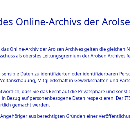
a
A
es Online-Archivs der Arolse
DIGITAL COLLEC
r das Online-Archiv der Arolsen Archives gelten die gleiche
ESCHREIBUNG
ARCHIVALE
ÜBERSICHT
BILD
sschuss als oberstes Leitungsgremium der Arolsen Archives 
Identification of Unknown D
e sensible Daten zu identifizierten oder identifizierbaren Pe
Weltanschauung, Mitgliedschaft in Gewerkschaften und Partei
 der Identifizierung anhand
antwortlich, dass Sie das Recht auf die Privatsphäre und sons
s- und Ergebnisbogen des IT
 in Bezug auf personenbezogene Daten respektieren. Der ITS k
rtlich gemacht werden.
erte Tote nach Friedhöfen auf
ls Angehöriger aus berechtigten Gründen einer Veröffentlic
che.
→
0061a (84616211)
→