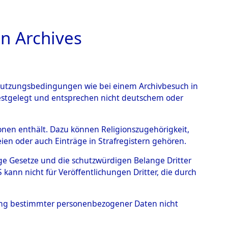
n Archives
TIONS ONLINE
n Nutzungsbedingungen wie bei einem Archivbesuch in
festgelegt und entsprechen nicht deutschem oder
ead - Cemeteries:
rsonen enthält. Dazu können Religionszugehörigkeit,
en oder auch Einträge in Strafregistern gehören.
 von Häftlingsnummern:
tige Gesetze und die schutzwürdigen Belange Dritter
S - Records Branch - für
ann nicht für Veröffentlichungen Dritter, die durch
 den Stationen der
hung bestimmter personenbezogener Daten nicht
0319 (84616530)