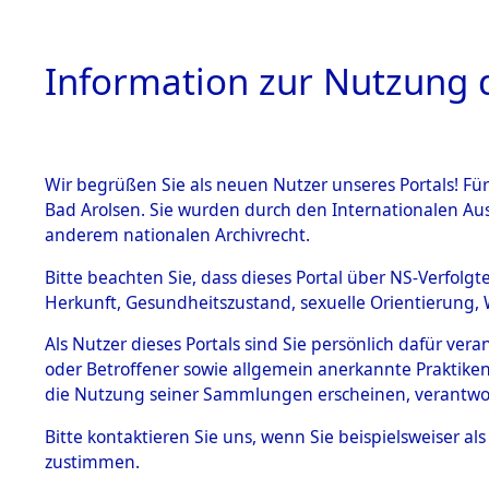
Information zur Nutzung d
Wir begrüßen Sie als neuen Nutzer unseres Portals! Fü
HOME
BESTANDSB
Bad Arolsen. Sie wurden durch den Internationalen Au
anderem nationalen Archivrecht.
BESTÄNDE
Attempted 
Bitte beachten Sie, dass dieses Portal über NS-Verfolgt
Herkunft, Gesundheitszustand, sexuelle Orientierung, 
Ergebnisse
1.
Inhaftierungsdoku
Als Nutzer dieses Portals sind Sie persönlich dafür ver
mente
Auswertung
oder Betroffener sowie allgemein anerkannte Praktiken
5. Verschiedenes
die Nutzung seiner Sammlungen erscheinen, verantwo
identifizi
5.3
Bitte
kontaktieren
Sie uns, wenn Sie beispielsweiser a
Todesmärsche
zustimmen.
5.3.1 Alliierte
Todesmärs
Erhebungen