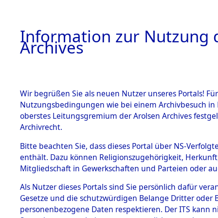
Information zur Nutzung d
Archives
HOME
BESTANDSBESCHREIBUNG
ARCHIVAL
Wir begrüßen Sie als neuen Nutzer unseres Portals! Für
Nutzungsbedingungen wie bei einem Archivbesuch in B
oberstes Leitungsgremium der Arolsen Archives festg
Archivrecht.
BESTÄNDE
Bitte beachten Sie, dass dieses Portal über NS-Verfolgte
Attempted 
enthält. Dazu können Religionszugehörigkeit, Herkunf
Mitgliedschaft in Gewerkschaften und Parteien oder auc
Dead - Cem
1.
Inhaftierungsdoku
mente
Als Nutzer dieses Portals sind Sie persönlich dafür vera
Identifizi
Gesetze und die schutzwürdigen Belange Dritter oder B
5. Verschiedenes
personenbezogene Daten respektieren. Der ITS kann nic
5.3