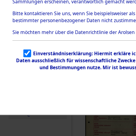
Häftlings
Sammlungen erscheinen, verantwortlich gemacht wer
Todesmärsche
Ergebnisbo
5.3.1 Alliierte
Bitte
kontaktieren
Sie uns, wenn Sie beispielsweiser al
Erhebungen
bestimmter personenbezogener Daten nicht zustimme
zu
Branch - fü
Todesmärsch
en
Sie möchten mehr über die Datenrichtlinie der Arolsen
Friedhöfen
5.3.2
Versuchte
Identifizierun
Todesmärs
Einverständniserklärung: Hiermit erkläre i
g
Daten ausschließlich für wissenschaftliche Zweck
5.3.3
0005 (846
Todesmärsch
und Bestimmungen nutze. Mir ist bewuss
e /
Identifikation
unbekannter
Toter
5.3.5
Grabermittlu
ng /
Friedhofsplän
e