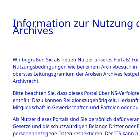
Information zur Nutzung d
Archives
HOME
BESTANDSBESCHREIBUNG
ARCHIVAL
Wir begrüßen Sie als neuen Nutzer unseres Portals! Für
Nutzungsbedingungen wie bei einem Archivbesuch in B
oberstes Leitungsgremium der Arolsen Archives festg
Archivrecht.
BESTÄNDE
Bitte beachten Sie, dass dieses Portal über NS-Verfolgte
Attempted 
enthält. Dazu können Religionszugehörigkeit, Herkunf
Mitgliedschaft in Gewerkschaften und Parteien oder auc
Dead - Cem
1.
Inhaftierungsdoku
mente
Als Nutzer dieses Portals sind Sie persönlich dafür vera
Identifizi
Gesetze und die schutzwürdigen Belange Dritter oder B
5. Verschiedenes
personenbezogene Daten respektieren. Der ITS kann nic
5.3