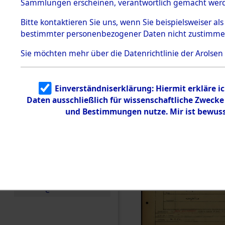
Häftlings
Sammlungen erscheinen, verantwortlich gemacht wer
Todesmärsche
Ergebnisbo
5.3.1 Alliierte
Bitte
kontaktieren
Sie uns, wenn Sie beispielsweiser al
Erhebungen
bestimmter personenbezogener Daten nicht zustimme
zu
Branch - fü
Todesmärsch
en
Sie möchten mehr über die Datenrichtlinie der Arolsen
Friedhöfen
5.3.2
Versuchte
Identifizierun
Todesmärs
Einverständniserklärung: Hiermit erkläre i
g
Daten ausschließlich für wissenschaftliche Zweck
5.3.3
0046 (846
Todesmärsch
und Bestimmungen nutze. Mir ist bewuss
e /
Identifikation
unbekannter
Toter
5.3.5
Grabermittlu
ng /
Friedhofsplän
e