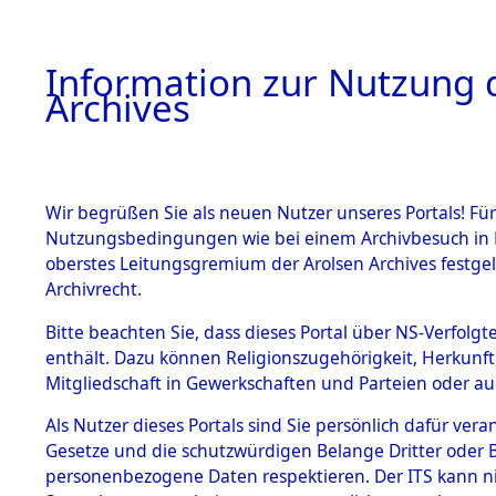
Information zur Nutzung d
Archives
HOME
BESTANDSBESCHREIBUNG
ARCHIVAL
Wir begrüßen Sie als neuen Nutzer unseres Portals! Für
Nutzungsbedingungen wie bei einem Archivbesuch in B
oberstes Leitungsgremium der Arolsen Archives festg
Archivrecht.
BESTÄNDE
Bitte beachten Sie, dass dieses Portal über NS-Verfolgte
Attempted 
enthält. Dazu können Religionszugehörigkeit, Herkunf
Mitgliedschaft in Gewerkschaften und Parteien oder auc
Dead - Cem
1.
Inhaftierungsdoku
mente
Als Nutzer dieses Portals sind Sie persönlich dafür vera
Identifizi
Gesetze und die schutzwürdigen Belange Dritter oder B
5. Verschiedenes
personenbezogene Daten respektieren. Der ITS kann nic
5.3