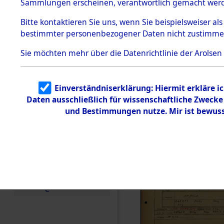
Häftlings
Sammlungen erscheinen, verantwortlich gemacht wer
Todesmärsche
Ergebnisbo
5.3.1 Alliierte
Bitte
kontaktieren
Sie uns, wenn Sie beispielsweiser al
Erhebungen
bestimmter personenbezogener Daten nicht zustimme
zu
Branch - fü
Todesmärsch
en
Sie möchten mehr über die Datenrichtlinie der Arolsen
Friedhöfen
5.3.2
Versuchte
Identifizierun
Todesmärs
Einverständniserklärung: Hiermit erkläre i
g
Daten ausschließlich für wissenschaftliche Zweck
5.3.3
0061 (846
Todesmärsch
und Bestimmungen nutze. Mir ist bewuss
e /
Identifikation
unbekannter
Toter
5.3.5
Grabermittlu
ng /
Friedhofsplän
e