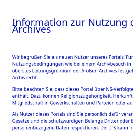
Information zur Nutzung d
Archives
HOME
BESTANDSBESCHREIBUNG
ARCHIVAL
Wir begrüßen Sie als neuen Nutzer unseres Portals! Für
Nutzungsbedingungen wie bei einem Archivbesuch in B
oberstes Leitungsgremium der Arolsen Archives festg
Archivrecht.
BESTÄNDE
Bitte beachten Sie, dass dieses Portal über NS-Verfolgte
Attempted 
enthält. Dazu können Religionszugehörigkeit, Herkunf
Mitgliedschaft in Gewerkschaften und Parteien oder auc
Dead - Cem
1.
Inhaftierungsdoku
mente
Als Nutzer dieses Portals sind Sie persönlich dafür vera
Identifizi
Gesetze und die schutzwürdigen Belange Dritter oder B
5. Verschiedenes
personenbezogene Daten respektieren. Der ITS kann nic
5.3