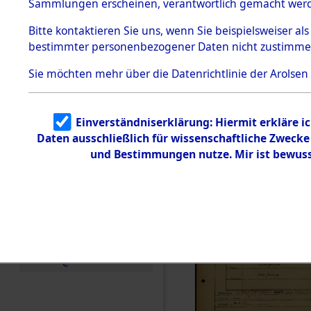
Häftlings
Sammlungen erscheinen, verantwortlich gemacht wer
Todesmärsche
Ergebnisbo
5.3.1 Alliierte
Bitte
kontaktieren
Sie uns, wenn Sie beispielsweiser al
Erhebungen
bestimmter personenbezogener Daten nicht zustimme
zu
Branch - fü
Todesmärsch
en
Sie möchten mehr über die Datenrichtlinie der Arolsen
Friedhöfen
5.3.2
Versuchte
Identifizierun
Todesmärs
Einverständniserklärung: Hiermit erkläre i
g
Daten ausschließlich für wissenschaftliche Zweck
5.3.3
0079 (846
Todesmärsch
und Bestimmungen nutze. Mir ist bewuss
e /
Identifikation
unbekannter
Toter
5.3.5
Grabermittlu
ng /
Friedhofsplän
e