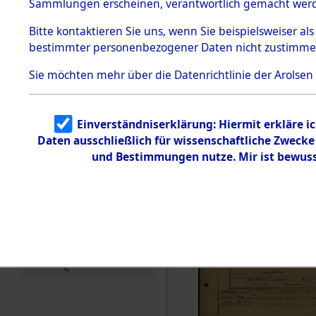
Häftlings
Sammlungen erscheinen, verantwortlich gemacht wer
Todesmärsche
Ergebnisbo
5.3.1 Alliierte
Bitte
kontaktieren
Sie uns, wenn Sie beispielsweiser al
Erhebungen
bestimmter personenbezogener Daten nicht zustimme
zu
Branch - fü
Todesmärsch
en
Sie möchten mehr über die Datenrichtlinie der Arolsen
Friedhöfen
5.3.2
Versuchte
Identifizierun
Todesmärs
Einverständniserklärung: Hiermit erkläre i
g
Daten ausschließlich für wissenschaftliche Zweck
5.3.3
0089 (846
Todesmärsch
und Bestimmungen nutze. Mir ist bewuss
e /
Identifikation
unbekannter
Toter
5.3.5
Grabermittlu
ng /
Friedhofsplän
e