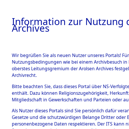
Information zur Nutzung d
Archives
HOME
BESTANDSBESCHREIBUNG
ARCHIVAL
Wir begrüßen Sie als neuen Nutzer unseres Portals! Für
Nutzungsbedingungen wie bei einem Archivbesuch in B
oberstes Leitungsgremium der Arolsen Archives festg
Archivrecht.
BESTÄNDE
Bitte beachten Sie, dass dieses Portal über NS-Verfolgte
Attempted 
enthält. Dazu können Religionszugehörigkeit, Herkunf
Mitgliedschaft in Gewerkschaften und Parteien oder auc
Dead - Cem
1.
Inhaftierungsdoku
mente
Als Nutzer dieses Portals sind Sie persönlich dafür vera
Identifizi
Gesetze und die schutzwürdigen Belange Dritter oder B
5. Verschiedenes
personenbezogene Daten respektieren. Der ITS kann nic
5.3