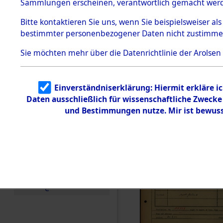
Häftlings
Sammlungen erscheinen, verantwortlich gemacht wer
Todesmärsche
Ergebnisbo
5.3.1 Alliierte
Bitte
kontaktieren
Sie uns, wenn Sie beispielsweiser al
Erhebungen
bestimmter personenbezogener Daten nicht zustimme
zu
Branch - fü
Todesmärsch
en
Sie möchten mehr über die Datenrichtlinie der Arolsen
Friedhöfen
5.3.2
Versuchte
Identifizierun
Todesmärs
Einverständniserklärung: Hiermit erkläre i
g
Daten ausschließlich für wissenschaftliche Zweck
5.3.3
0107 (846
Todesmärsch
und Bestimmungen nutze. Mir ist bewuss
e /
Identifikation
unbekannter
Toter
5.3.5
Grabermittlu
ng /
Friedhofsplän
e