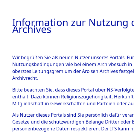
Information zur Nutzung d
Archives
HOME
BESTANDSBESCHREIBUNG
ARCHIVAL
Wir begrüßen Sie als neuen Nutzer unseres Portals! Für
Nutzungsbedingungen wie bei einem Archivbesuch in B
oberstes Leitungsgremium der Arolsen Archives festg
Archivrecht.
BESTÄNDE
Bitte beachten Sie, dass dieses Portal über NS-Verfolgte
Attempted 
enthält. Dazu können Religionszugehörigkeit, Herkunf
Mitgliedschaft in Gewerkschaften und Parteien oder auc
Dead - Cem
1.
Inhaftierungsdoku
mente
Als Nutzer dieses Portals sind Sie persönlich dafür vera
Identifizi
Gesetze und die schutzwürdigen Belange Dritter oder B
5. Verschiedenes
personenbezogene Daten respektieren. Der ITS kann nic
5.3