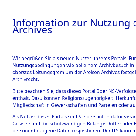
Information zur Nutzung d
Archives
HOME
BESTANDSBESCHREIBUNG
ARCHIVAL
Wir begrüßen Sie als neuen Nutzer unseres Portals! Für
Nutzungsbedingungen wie bei einem Archivbesuch in B
oberstes Leitungsgremium der Arolsen Archives festg
Archivrecht.
BESTÄNDE
Bitte beachten Sie, dass dieses Portal über NS-Verfolgte
Attempted 
enthält. Dazu können Religionszugehörigkeit, Herkunf
Mitgliedschaft in Gewerkschaften und Parteien oder auc
Dead - Cem
1.
Inhaftierungsdoku
mente
Als Nutzer dieses Portals sind Sie persönlich dafür vera
Identifizi
Gesetze und die schutzwürdigen Belange Dritter oder B
5. Verschiedenes
personenbezogene Daten respektieren. Der ITS kann nic
5.3