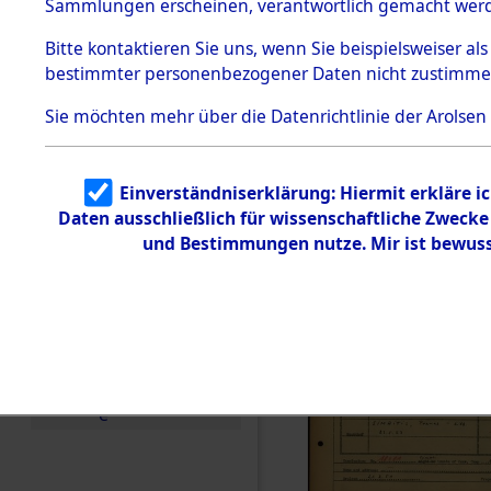
Häftlings
Sammlungen erscheinen, verantwortlich gemacht wer
Todesmärsche
Ergebnisbo
5.3.1 Alliierte
Bitte
kontaktieren
Sie uns, wenn Sie beispielsweiser al
Erhebungen
bestimmter personenbezogener Daten nicht zustimme
zu
Branch - fü
Todesmärsch
en
Sie möchten mehr über die Datenrichtlinie der Arolsen
Friedhöfen
5.3.2
Versuchte
Identifizierun
Todesmärs
Einverständniserklärung: Hiermit erkläre i
g
Daten ausschließlich für wissenschaftliche Zweck
5.3.3
0118 (846
Todesmärsch
und Bestimmungen nutze. Mir ist bewuss
e /
Identifikation
unbekannter
Toter
5.3.5
Grabermittlu
ng /
Friedhofsplän
e