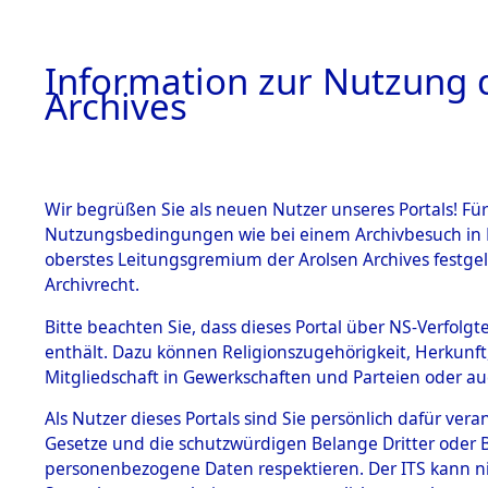
Information zur Nutzung d
Archives
HOME
BESTANDSBESCHREIBUNG
ARCHIVAL
Wir begrüßen Sie als neuen Nutzer unseres Portals! Für
Nutzungsbedingungen wie bei einem Archivbesuch in B
oberstes Leitungsgremium der Arolsen Archives festg
Archivrecht.
BESTÄNDE
Bitte beachten Sie, dass dieses Portal über NS-Verfolgte
Attempted 
enthält. Dazu können Religionszugehörigkeit, Herkunf
Mitgliedschaft in Gewerkschaften und Parteien oder auc
Dead - Cem
1.
Inhaftierungsdoku
mente
Als Nutzer dieses Portals sind Sie persönlich dafür vera
Identifizi
Gesetze und die schutzwürdigen Belange Dritter oder B
5. Verschiedenes
personenbezogene Daten respektieren. Der ITS kann nic
5.3