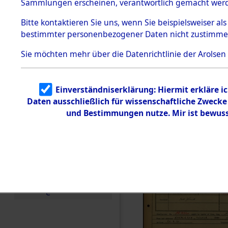
Häftlings
Sammlungen erscheinen, verantwortlich gemacht wer
Todesmärsche
Ergebnisbo
5.3.1 Alliierte
Bitte
kontaktieren
Sie uns, wenn Sie beispielsweiser al
Erhebungen
bestimmter personenbezogener Daten nicht zustimme
zu
Branch - fü
Todesmärsch
en
Sie möchten mehr über die Datenrichtlinie der Arolsen
Friedhöfen
5.3.2
Versuchte
Identifizierun
Todesmärs
Einverständniserklärung: Hiermit erkläre i
g
Daten ausschließlich für wissenschaftliche Zweck
5.3.3
0151 (846
Todesmärsch
und Bestimmungen nutze. Mir ist bewuss
e /
Identifikation
unbekannter
Toter
5.3.5
Grabermittlu
ng /
Friedhofsplän
e